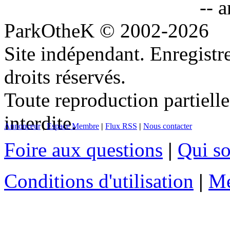
-- 
ParkOtheK © 2002-2026
Site indépendant. Enregis
droits réservés.
Toute reproduction partielle
interdite.
Annonceur
|
Espace Membre
|
Flux RSS
|
Nous contacter
Foire aux questions
|
Qui s
Conditions d'utilisation
|
Me