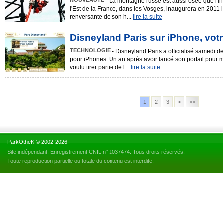
NOUVEAUTÉ
- La montagne russe est aussi osée que l'in
l'Est de la France, dans les Vosges, inaugurera en 2011 l'a
renversante de son h...
lire la suite
Disneyland Paris sur iPhone, votre
TECHNOLOGIE
- Disneyland Paris a officialisé samedi d
pour iPhones. Un an après avoir lancé son portail pour 
voulu tirer partie de l...
lire la suite
1
2
3
>
>>
ParkOtheK © 2002-2026
Site indépendant. Enregistrement CNIL n° 1037474. Tous droits réservés.
Toute reproduction partielle ou totale du contenu est interdite.