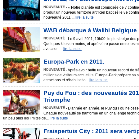
NOUVEAUTÉ
- « Notre planète est composée de 7 conti
produit un nouveau territoire artificiel baptisé le 8e contin
nouveauté 2011 ...
lire la suite
WAB débarque à Walibi Belgique 
NOUVEAUTÉ
- Le 9 avril 2011, 10h00, le plus belge des p
Quelques kilos en moins, et après être passé entre les mains
avec son ...
lire la suite
Europa-Park en 2011.
NOUVEAUTÉ
- Après avoir battu un nouveau record de f
millions de visiteurs accueillis, Europa-Park prépare sa
attractions et réhabilitatio...
lire la suite
Puy du Fou : des nouveautés 201
Triomphe
NOUVEAUTÉ
- D'année en année, le Puy du Fou ne cesse
Chaque nouveauté se tranforme en un challenge techni
un peu plus les limites de...
lire la suite
Fraispertuis City : 2011 sera verti