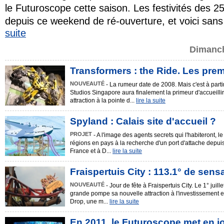
le Futuroscope cette saison. Les festivités des
depuis ce weekend de ré-ouverture, et voici sans 
suite
Dimanch
Transformers : the Ride. Les pre
NOUVEAUTÉ
- La rumeur date de 2008. Mais c'est à par
Studios Singapore aura finalement la primeur d'accueilli
attraction à la pointe d...
lire la suite
Spyland : Calais site d'accueil ?
PROJET
- A l'image des agents secrets qui l'habiteront, 
régions en pays à la recherche d'un port d'attache depuis
France et à D...
lire la suite
Fraispertuis City : 113.1° de sens
NOUVEAUTÉ
- Jour de fête à Fraispertuis City. Le 1° juil
grande pompe sa nouvelle attraction à l'investissement e
Drop, une m...
lire la suite
En 2011, le Futuroscope met en jo