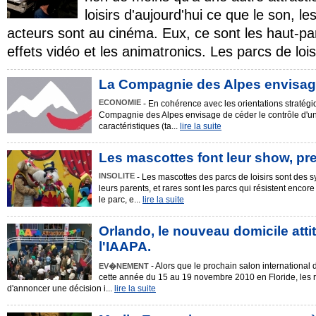
loisirs d'aujourd'hui ce que le son, le
acteurs sont au cinéma. Eux, ce sont les haut-par
effets vidéo et les animatronics. Les parcs de lois
La Compagnie des Alpes envisage
ECONOMIE
- En cohérence avec les orientations stratégi
Compagnie des Alpes envisage de céder le contrôle d'un 
caractéristiques (ta...
lire la suite
Les mascottes font leur show, pr
INSOLITE
- Les mascottes des parcs de loisirs sont des s
leurs parents, et rares sont les parcs qui résistent enco
le parc, e...
lire la suite
Orlando, le nouveau domicile atti
l'IAAPA.
- Alors que le prochain salon international 
EV�NEMENT
cette année du 15 au 19 novembre 2010 en Floride, les r
d'annoncer une décision i...
lire la suite