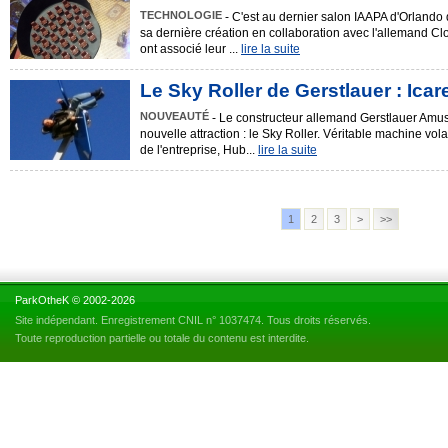
TECHNOLOGIE
- C'est au dernier salon IAAPA d'Orlando 
sa dernière création en collaboration avec l'allemand C
ont associé leur ...
lire la suite
Le Sky Roller de Gerstlauer : Icare
NOUVEAUTÉ
- Le constructeur allemand Gerstlauer Amus
nouvelle attraction : le Sky Roller. Véritable machine vol
de l'entreprise, Hub...
lire la suite
1
2
3
>
>>
ParkOtheK © 2002-2026
Site indépendant. Enregistrement CNIL n° 1037474. Tous droits réservés.
Toute reproduction partielle ou totale du contenu est interdite.