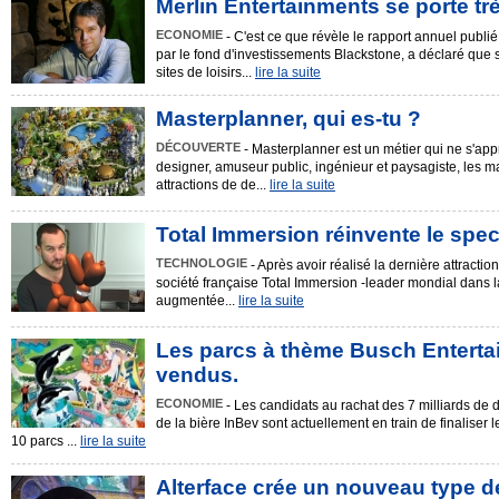
Merlin Entertainments se porte trè
ECONOMIE
- C'est ce que révèle le rapport annuel publi
par le fond d'investissements Blackstone, a déclaré que 
sites de loisirs...
lire la suite
Masterplanner, qui es-tu ?
DÉCOUVERTE
- Masterplanner est un métier qui ne s'appre
designer, amuseur public, ingénieur et paysagiste, les m
attractions de de...
lire la suite
Total Immersion réinvente le spec
TECHNOLOGIE
- Après avoir réalisé la dernière attracti
société française Total Immersion -leader mondial dans l
augmentée...
lire la suite
Les parcs à thème Busch Enterta
vendus.
ECONOMIE
- Les candidats au rachat des 7 milliards de d
de la bière InBev sont actuellement en train de finaliser l
10 parcs ...
lire la suite
Alterface crée un nouveau type d