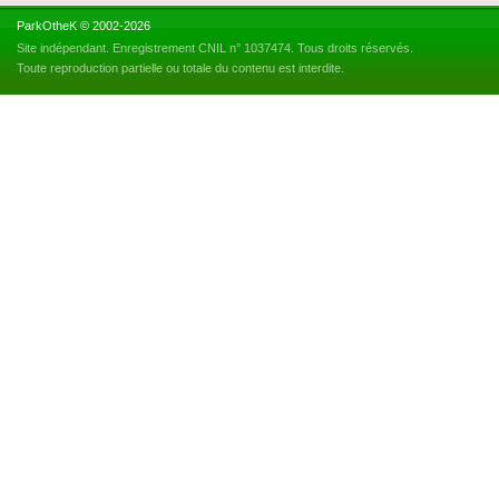
ParkOtheK © 2002-2026
Site indépendant. Enregistrement CNIL n° 1037474. Tous droits réservés.
Toute reproduction partielle ou totale du contenu est interdite.