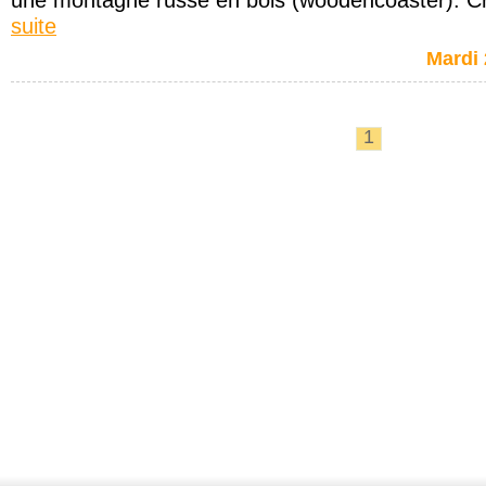
une montagne russe en bois (woodencoaster). Cr
suite
Mardi 
1