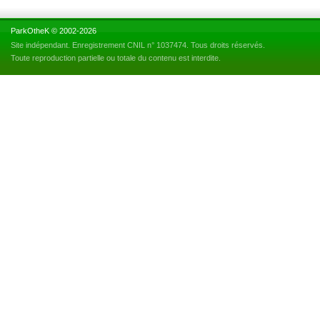
ParkOtheK © 2002-2026
Site indépendant. Enregistrement CNIL n° 1037474. Tous droits réservés.
Toute reproduction partielle ou totale du contenu est interdite.