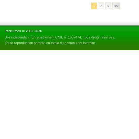
1
2
>
>>
ParkOtheK © 2002-2026
Site indépendant. Enregistrement CNIL n° 1037474. Tous droits réservés.
Toute reproduction partielle ou totale du contenu est interdite.