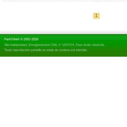
1
ParkOtheK © 2002-2026
Site indépendant. Enregistrement CNIL n° 1037474. Tous droits réservés.
Toute reproduction partielle ou totale du contenu est interdite.