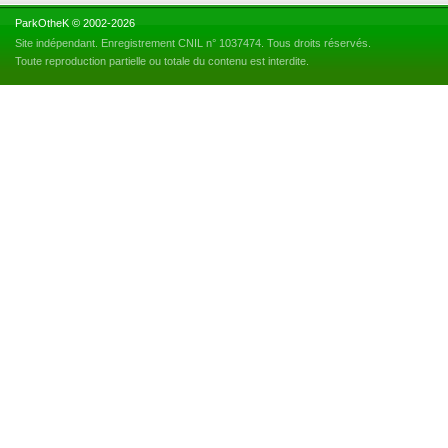
ParkOtheK © 2002-2026
Site indépendant. Enregistrement CNIL n° 1037474. Tous droits réservés.
Toute reproduction partielle ou totale du contenu est interdite.