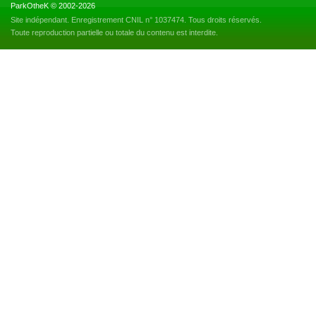
ParkOtheK © 2002-2026
Site indépendant. Enregistrement CNIL n° 1037474. Tous droits réservés.
Toute reproduction partielle ou totale du contenu est interdite.