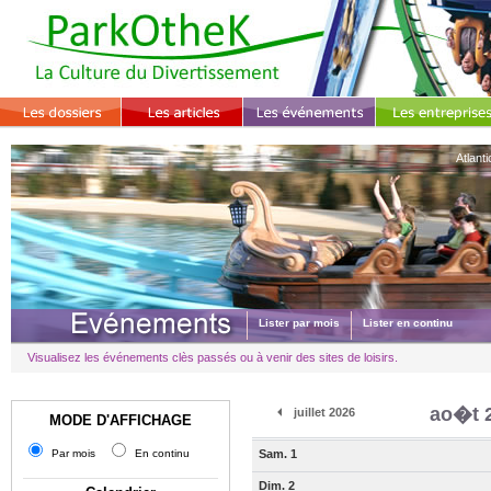
Atlant
Lister par mois
Lister en continu
Visualisez les événements clès passés ou à venir des sites de loisirs.
ao�t 
juillet 2026
MODE D'AFFICHAGE
Par mois
En continu
Sam. 1
Dim. 2