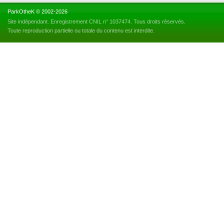
ParkOtheK © 2002-2026
Site indépendant. Enregistrement CNIL n° 1037474. Tous droits réservés.
Toute reproduction partielle ou totale du contenu est interdite.