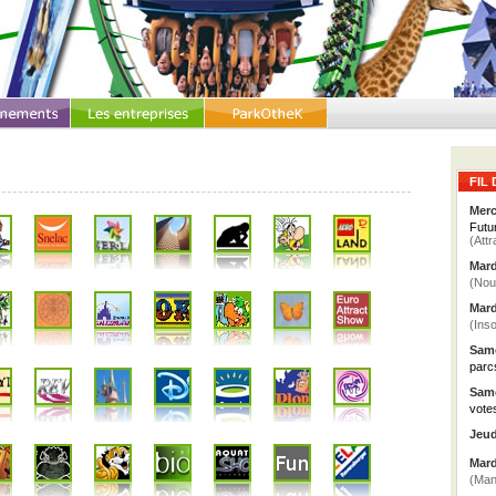
FIL 
Merc
Futu
(Attr
Mard
(Nou
Mard
(Inso
Same
parc
Same
vote
Jeud
Mard
(Man