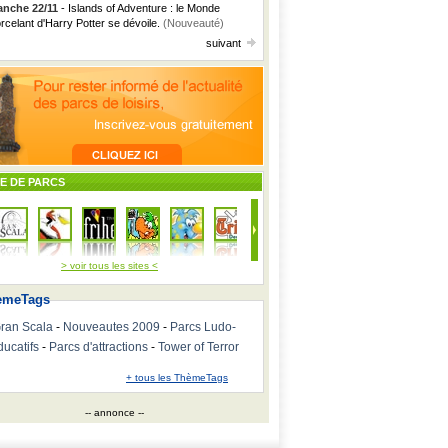
nche 22/11
- Islands of Adventure : le Monde
rcelant d'Harry Potter se dévoile.
(Nouveauté)
suivant
TE DE PARCS
> voir tous les sites <
emeTags
ran Scala
-
Nouveautes 2009
-
Parcs Ludo-
ducatifs
-
Parcs d'attractions
-
Tower of Terror
+ tous les ThèmeTags
-- annonce --