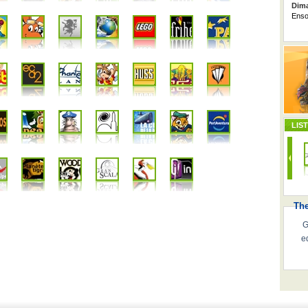
Dima
Enso
LIS
Th
G
e