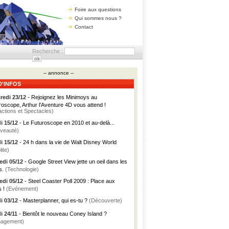
Foire aux questions
Qui sommes nous ?
Contact
Recherche :
-- annonce --
D'INFOS
redi 23/12
- Rejoignez les Minimoys au
roscope, Arthur l'Aventure 4D vous attend !
actions et Spectacles)
i 15/12
- Le Futuroscope en 2010 et au-delà...
veauté)
i 15/12
- 24 h dans la vie de Walt Disney World
lite)
di 05/12
- Google Street View jette un oeil dans les
s.
(Technologie)
di 05/12
- Steel Coaster Poll 2009 : Place aux
s !
(Evénement)
i 03/12
- Masterplanner, qui es-tu ?
(Découverte)
i 24/11
- Bientôt le nouveau Coney Island ?
agement)