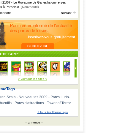
i 21/07
- Le Royaume de Ganesha ouvre ses
es à Paradisio.
(Nouveauté)
ecedent
suivant
TE DE PARCS
> voir tous les sites <
emeTags
ran Scala
-
Nouveautes 2009
-
Parcs Ludo-
ducatifs
-
Parcs d'attractions
-
Tower of Terror
+ tous les ThèmeTags
-- annonce --