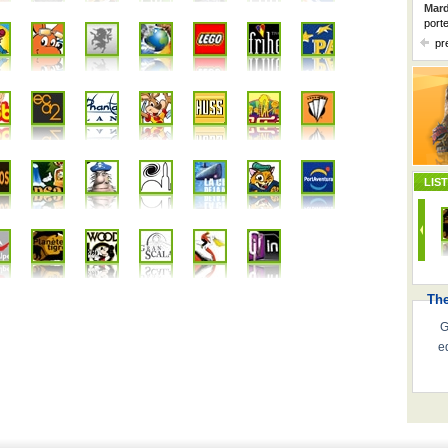
Mard
port
pr
LIS
Th
G
e