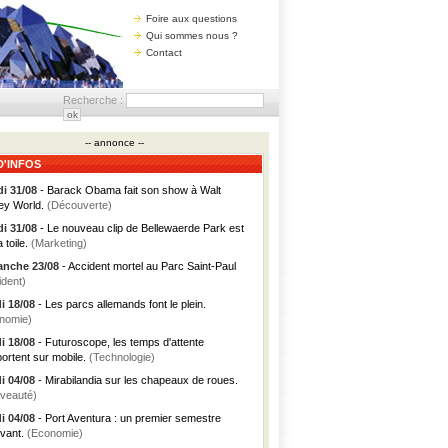
Foire aux questions
Qui sommes nous ?
Contact
Recherche :
-- annonce --
D'INFOS
i 31/08
- Barack Obama fait son show à Walt
ey World.
(Découverte)
i 31/08
- Le nouveau clip de Bellewaerde Park est
a toile.
(Marketing)
nche 23/08
- Accident mortel au Parc Saint-Paul
ident)
i 18/08
- Les parcs allemands font le plein.
nomie)
i 18/08
- Futuroscope, les temps d'attente
portent sur mobile.
(Technologie)
i 04/08
- Mirabilandia sur les chapeaux de roues.
veauté)
i 04/08
- Port Aventura : un premier semestre
vant.
(Economie)