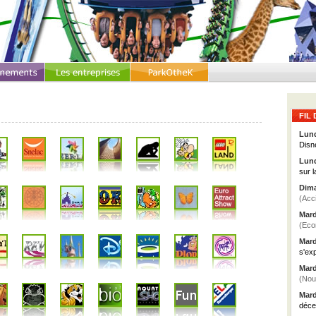
FIL 
Lund
Disn
Lund
sur l
Dima
(Acc
Mard
(Eco
Mard
s'ex
Mard
(Nou
Mard
déce