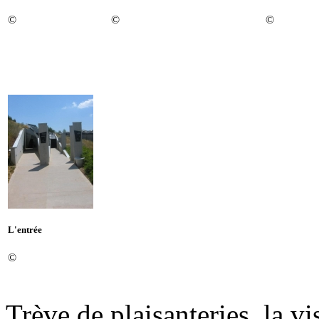
©
©
©
L'entrée
©
Trève de plaisanteries, la v