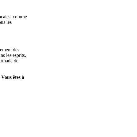
 locales, comme
ous les
rement des
s les esprits,
'armada de
. Vous êtes à