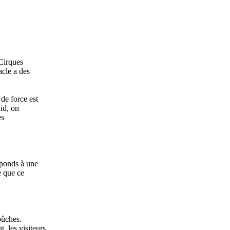
 Cirques
acle a des
 de force est
Kid, on
es
réponds à une
e que ce
bûches.
t, les visiteurs