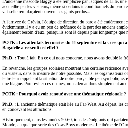
L'ancienne mascotte Baggy a été remplacée par Jacques de Lille, une 
accueillie par les visiteurs, même si certains inconditionnels du parc r
vaisselle remplaçaient souvent ses gants perdus...
A l'arrivée de Grévin, l'équipe de direction du parc a été entièrement 
évidemment il y a eu un peu de méfiance de la part des anciens emplo
également besoin d'eux, puisqu'ils sont là depuis plus longtemps que 
POTK : Les attentats terroristes du 11 septembre et la crise qui a 
Bagatelle a ressenti cet effet ?
Ph.D. :
Tout à fait. En ce qui nous concerne, nous avons doublé la fré
En revanche, les groupes scolaires montrent une certaine réticence ava
du visiteur, dans la mesure de notre possible. Mais les organisateurs ont
lettre leur rappellant la situation de notre parc, cible peu symbolique, 
une blague. Pour éviter ces risques, nous demandons simplement aux e
POTK : Pourquoi avoir renoué avec une thématique régionale ?
Ph.D
. : L'ancienne thématique était liée au Far-West. Au départ, les c
en concevant les attractions.
Historiquement, dans les années 50-60, tous les émigrants qui partaie
Monde, en quelque sorte des Cow-Boys modernes. Le thème de l'Ouest et