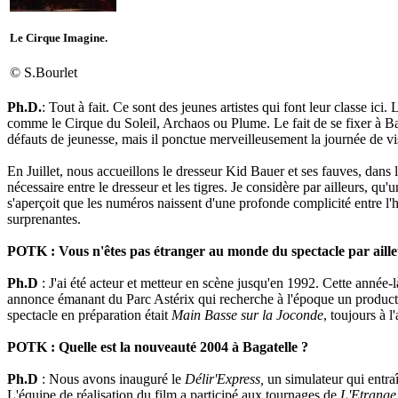
Le Cirque Imagine.
© S.Bourlet
Ph.D.
: Tout à fait. Ce sont des jeunes artistes qui font leur classe i
comme le Cirque du Soleil, Archaos ou Plume. Le fait de se fixer à Bag
défauts de jeunesse, mais il ponctue merveilleusement la journée de vis
En Juillet, nous accueillons le dresseur Kid Bauer et ses fauves, dans 
nécessaire entre le dresseur et les tigres. Je considère par ailleurs, q
s'aperçoit que les numéros naissent d'une profonde complicité entre l'h
surprenantes.
POTK : Vous n'êtes pas étranger au monde du spectacle par ailleu
Ph.D
: J'ai été acteur et metteur en scène jusqu'en 1992. Cette année-
annonce émanant du Parc Astérix qui recherche à l'époque un producteu
spectacle en préparation était
Main Basse sur la Joconde
, toujours à l
POTK : Quelle est la nouveauté 2004 à Bagatelle ?
Ph.D
: Nous avons inauguré le
Délir'Express,
un simulateur qui entraî
L'équipe de réalisation du film a participé aux tournages de
L'Etrange