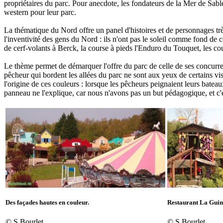
propriétaires du parc. Pour anecdote, les fondateurs de la Mer de Sable
western pour leur parc.
La thématique du Nord offre un panel d'histoires et de personnages très 
l'inventivité des gens du Nord : ils n'ont pas le soleil comme fond de
de cerf-volants à Berck, la course à pieds l'Enduro du Touquet, les cour
Le thème permet de démarquer l'offre du parc de celle de ses concurre
pêcheur qui bordent les allées du parc ne sont aux yeux de certains vi
l'origine de ces couleurs : lorsque les pêcheurs peignaient leurs batea
panneau ne l'explique, car nous n'avons pas un but pédagogique, et c'es
Des façades hautes en couleur.
Restaurant La Guin
© S.Bourlet
© S.Bourlet