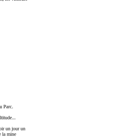
u Parc.
titude...
oir un jour un
e la mine