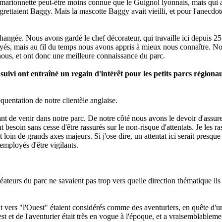
marionnette peut-être moins connue que le Guignol lyonnais, mais qui a
egrettaient Baggy. Mais la mascotte Baggy avait vieilli, et pour l'anecdot
changée. Nous avons gardé le chef décorateur, qui travaille ici depuis 2
yés, mais au fil du temps nous avons appris à mieux nous connaître. N
nous, et ont donc une meilleure connaissance du parc.
suivi ont entraîné un regain d'intérêt pour les petits parcs régiona
quentation de notre clientèle anglaise.
nt de venir dans notre parc. De notre côté nous avons le devoir d'assurer
 besoin sans cesse d'être rassurés sur le non-risque d'attentats. Je les r
et loin de grands axes majeurs. Si j'ose dire, un attentat ici serait pres
mployés d'être vigilants.
réateurs du parc ne savaient pas trop vers quelle direction thématique ils 
nt vers "l'Ouest" étaient considérés comme des aventuriers, en quête d
 de l'aventurier était très en vogue à l'époque, et a vraisemblablemen