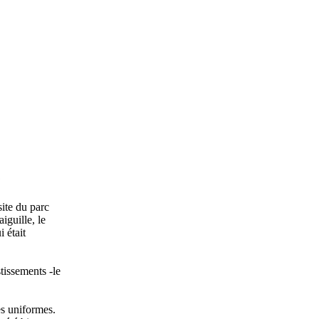
?
site du parc
aiguille, le
i était
tissements -le
es uniformes.