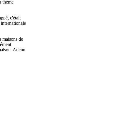
du thème
ppé, c'était
 internationale
es maisons de
rcément
r maison. Aucun