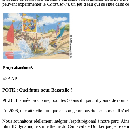
peuvent expérimenter le
Cata'Clown
, un jeu d'eau qui se situe dans c
Projet abandonné.
© AAB
POTK : Quel futur pour Bagatelle ?
Ph.D
: L'année prochaine, pour les 50 ans du parc, il y aura de nombr
En 2006, une attraction unique en son genre ouvrira ses portes. Il s'agir
Nous souhaitons réellement intégrer l'esprit régional à notre parc. Ain
film 3D dynamique sur le thème du Carnaval de Dunkerque par exemple