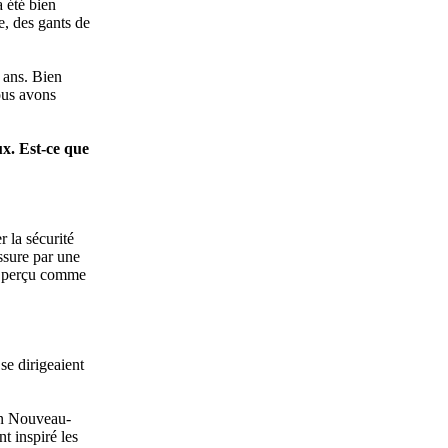
 été bien
e, des gants de
5 ans. Bien
ous avons
ux. Est-ce que
 la sécurité
assure par une
que perçu comme
se dirigeaient
'un Nouveau-
t inspiré les