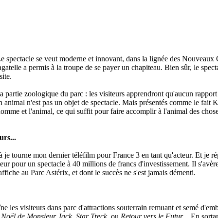
ci. Le spectacle se veut moderne et innovant, dans la lignée des Nouveaux
atelle a permis à la troupe de se payer un chapiteau. Bien sûr, le spect
ite.
la partie zoologique du parc : les visiteurs apprendront qu'aucun rapport
u'un animal n'est pas un objet de spectacle. Mais présentés comme le fait 
omme et l'animal, ce qui suffit pour faire accomplir à l'animal des chos
rs...
là je tourne mon dernier téléfilm pour France 3 en tant qu'acteur. Et je 
r pour un spectacle à 40 millions de francs d'investissement. Il s'avèr
'affiche au Parc Astérix, et dont le succès ne s'est jamais démenti.
ne les visiteurs dans parc d'attractions souterrain remuant et semé d'em
 Noël de Monsieur Jack
,
Star Treck
, ou
Retour vers le Futur
.. En sortan