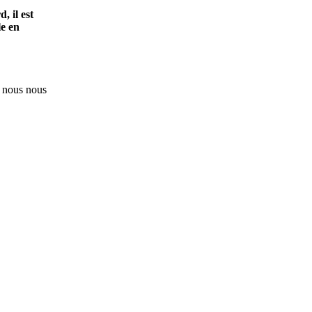
, il est
le en
e nous nous