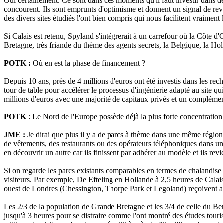
Oui certainement. Ce sont dans ces moments qu'il faut investir dans des 
concourent. Ils sont emprunts d'optimisme et donnent un signal de revita
des divers sites étudiés l'ont bien compris qui nous facilitent vraiment
Si Calais est retenu, Spyland s'intégrerait à un carrefour où la Côte d'
Bretagne, très friande du thème des agents secrets, la Belgique, la H
POTK :
Où en est la phase de financement ?
Depuis 10 ans, près de 4 millions d'euros ont été investis dans les re
tour de table pour accélérer le processus d'ingénierie adapté au site qu
millions d'euros avec une majorité de capitaux privés et un complément
POTK
: Le Nord de l'Europe possède déjà la plus forte concentration 
JME :
Je dirai que plus il y a de parcs à thème dans une même régio
de vêtements,
des restaurants ou des opérateurs téléphoniques dans u
en découvrir un autre car ils finissent par adhérer au modèle et ils r
Si on regarde les parcs existants comparables en termes de chalandise
visiteurs. Par exemple, De Efteling en Hollande à 2,5 heures de Calais 
ouest de Londres (Chessington, Thorpe Park et Legoland) reçoivent au t
Les 2/3 de la population de Grande Bretagne et les 3/4 de celle du Ben
jusqu'à 3 heures pour se distraire comme l'ont montré des études touris