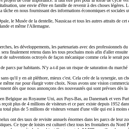
projets de cette importance. Il faut être prêt pour la sortie de cycle ve
lisation, une envie d'être en famille de revenir à des choses légères. Les
 la tâche en nous fournissant des informations économiques et sociales ut
Opale, le Musée de la dentelle, Nausicaa et tous les autres attraits de c
ollande et même l'Allemagne.
cherches, les développements, les partenariats avec des professionnels d
i sera finalement retenu dans les tous prochains mois afin d'aller ensuite
 de subventions octroyés de façon mécanique comme cela le serait pour t
de parcs par habitants. N'y a-t-il pas un risque de saturation du marché 
n
sans qu'il y en ait pléthore, mieux c'est. Cela crée de la synergie, 
ne même rue pour élargir votre choix. Nous avons une vision commercia
eviennent dès que nous annonçons des nouveautés qui sont prévues dès la
 en Belgique au Royaume Uni, aux Pays-Bas, au Danemark et vers Paris, 
reçoit plus de 4 millions de visiteurs et ce parc existe depuis 1952 dan
otal plus de 5 millions de visiteurs venant d'une ville qui est à moins 
elux ont des taux de revisite annuels énormes dans les parcs de leur zone
tiques. Ce type de loisirs est culturel chez tous les frontaliers du Nord