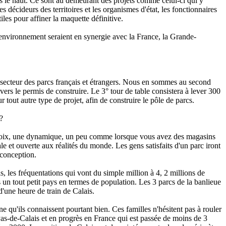
rs le haut. Ce
sont au demeurant des projets comme celui-ci qui y
 décideurs des territoires et les organismes d'état, les fonctionnaires
iles pour affiner la maquette définitive.
et environnement
seraient en synergie avec la France, la Grande-
u secteur des parcs français et étrangers. Nous en sommes au second
 vers le permis de construire. Le 3° tour de table consistera à lever 300
out autre type de projet, afin de construire le pôle de parcs.
?
un choix, une dynamique, un peu comme lorsque vous avez des magasins
le et ouverte aux réalités du monde.
Les gens satisfaits d'un parc iront
 conception.
les fréquentations qui vont du simple million à 4, 2 millions de
s un tout petit pays en termes de population. Les 3 parcs de la banlieue
d'une heure de train de Calais.
 qu'ils connaissent pourtant bien. Ces familles n'hésitent pas à rouler
 Pas-de-Calais et en progrès en France qui est passée de moins de 3