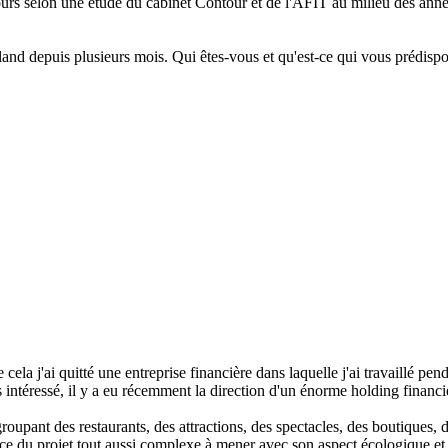
jours selon une étude du cabinet Contour et de l'AFIT au milieu des anné
land depuis plusieurs mois. Qui êtes-vous et qu'est-ce qui vous prédispo
 cela j'ai quitté une entreprise financière dans laquelle j'ai travaillé pe
 intéressé, il y a eu récemment la direction d'un énorme holding financi
roupant des restaurants, des attractions, des spectacles, des boutiques,
nce du projet tout aussi complexe à mener avec son aspect écologique e