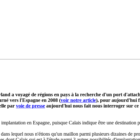
pyland a voyagé de régions en pays à la recherche d'un port d'attac
ourné vers l'Espagne en 2008 (
voir notre article
), pour aujourd'hui f
elle par
voie de presse
aujourd'hui nous fait nous interroger sur ce
 implantation en Espagne, puisque Calais indique être une destination p
dans lequel nous n'étions qu'un maillon parmi plusieurs dizaines de pro
s dont Calais qui est à l'étude
parmi 3 autres possibilités d'implantat