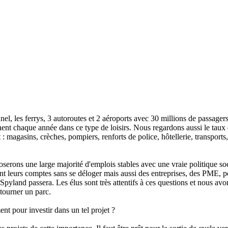
l, les ferrys, 3 autoroutes et 2 aéroports avec 30 millions de passagers 
iennent chaque année dans ce type de loisirs. Nous regardons aussi le ta
 : magasins, crèches, pompiers, renforts de police, hôtellerie, transports,
rons une large majorité d'emplois stables avec une vraie politique socia
t leurs comptes sans se déloger mais aussi des entreprises, des PME, pou
Spyland passera. Les élus sont très attentifs à ces questions et nous avo
 tourner un parc.
nt pour investir dans un tel projet ?