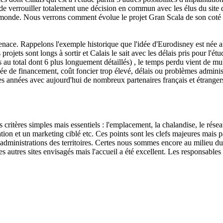
e verrouiller totalement une décision en commun avec les élus du site 
 monde. Nous verrons comment évolue le projet Gran Scala de son coté
re tenace. Rappelons l'exemple historique que l'idée d'Eurodisney est né
ojets sont longs à sortir et Calais le sait avec les délais pris pour l'étu
au total dont 6 plus longuement détaillés) , le temps perdu vient de mult
ivée de financement,
coût foncier trop élevé,
délais ou problèmes administr
es années avec aujourd'hui de nombreux partenaires français et étrangers
s critères simples mais essentiels :
l'emplacement, la chalandise, le résea
tion et un marketing ciblé etc. Ces points sont les clefs majeures
mais p
es administrations des territoires. Certes nous sommes encore au milieu
s autres sites envisagés mais l'accueil a été excellent. Les responsables 