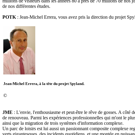
millions de visiteurs dans les années 80 à près de 70 millions de nos 
de nos différentes études.
POTK
: Jean-Michel Errera, vous avez pris la direction du projet Spy
Jean-Michel Errera, à la tête du projet Spyland.
©
JME
: L'envie, l'enthousiasme et peut-être le rêve de gosses. A côté de
de renouveau. Parmi les expériences professionnelles qui m'ont le plus
ainsi que la migration de trois systèmes d'information complexe.
Un parc de loisirs
est lui aussi un passionnant composite complexe reg
verts gigantesques, des incidents quotidiens, et une montée en puissa