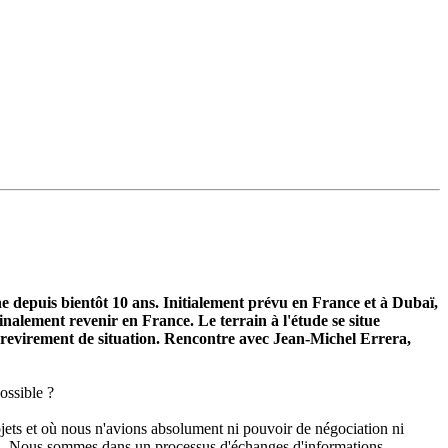
he depuis bientôt 10 ans. Initialement prévu en France et à Dubaï,
inalement revenir en France. Le terrain à l'étude se situe
 revirement de situation. Rencontre avec Jean-Michel Errera,
ossible ?
jets et où nous n'avions absolument ni pouvoir de négociation ni
ion. Nous sommes dans un processus d'échanges d'informations