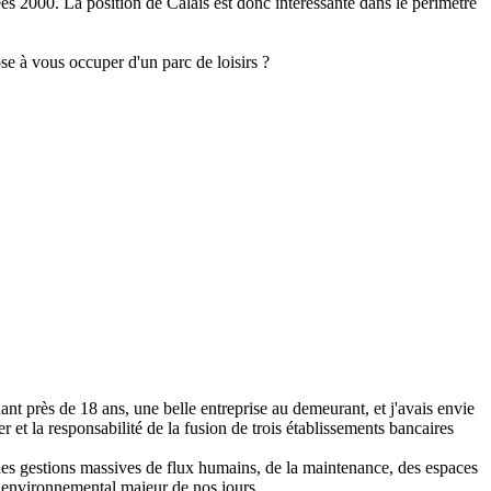
es 2000. La position de Calais est donc intéressante dans le périmètre
se à vous occuper d'un parc de loisirs ?
ndant près de 18 ans, une belle entreprise au demeurant, et j'avais envie
er et la
responsabilité
de la fusion de trois établissements bancaires
 des gestions massives de flux humains, de la maintenance, des espaces
t environnemental majeur de nos jours.