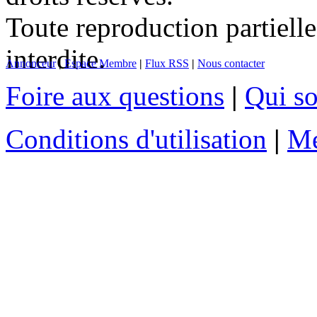
Toute reproduction partielle
interdite.
Annonceur
|
Espace Membre
|
Flux RSS
|
Nous contacter
Foire aux questions
|
Qui s
Conditions d'utilisation
|
Me