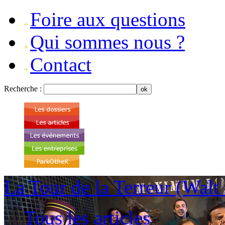
Foire aux questions
Qui sommes nous ?
Contact
Recherche :
La Tour de la Terreur (Walt
Tous les articles