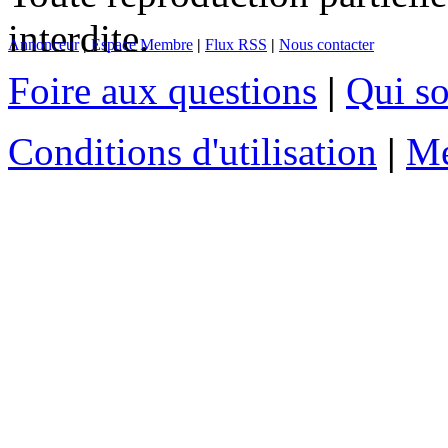
interdite.
Annonceur
|
Espace Membre
|
Flux RSS
|
Nous contacter
Foire aux questions
|
Qui s
Conditions d'utilisation
|
Me