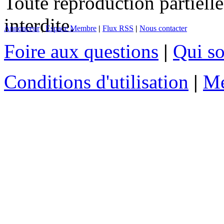
Toute reproduction partielle
interdite.
Annonceur
|
Espace Membre
|
Flux RSS
|
Nous contacter
Foire aux questions
|
Qui s
Conditions d'utilisation
|
Me