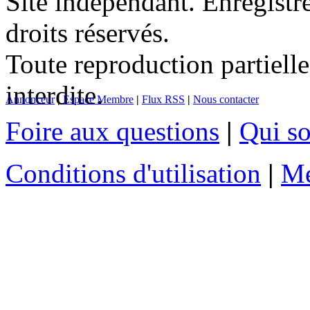
Site indépendant. Enregis
droits réservés.
Toute reproduction partielle
interdite.
Annonceur
|
Espace Membre
|
Flux RSS
|
Nous contacter
Foire aux questions
|
Qui s
Conditions d'utilisation
|
Me