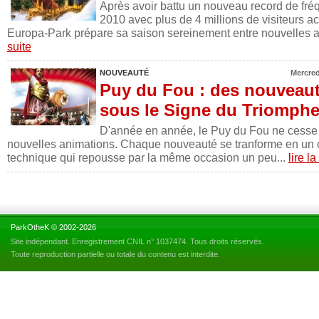
Après avoir battu un nouveau record de fré
2010 avec plus de 4 millions de visiteurs acc
Europa-Park prépare sa saison sereinement entre nouvelles att
suite
NOUVEAUTÉ
Mercred
Puy du Fou : des nouveaut
sous le Signe du Triomph
D'année en année, le Puy du Fou ne cesse d
nouvelles animations. Chaque nouveauté se tranforme en un 
technique qui repousse par la même occasion un peu...
lire la
ParkOtheK © 2002-2026
Site indépendant. Enregistrement CNIL n° 1037474. Tous droits réservés.
Toute reproduction partielle ou totale du contenu est interdite.