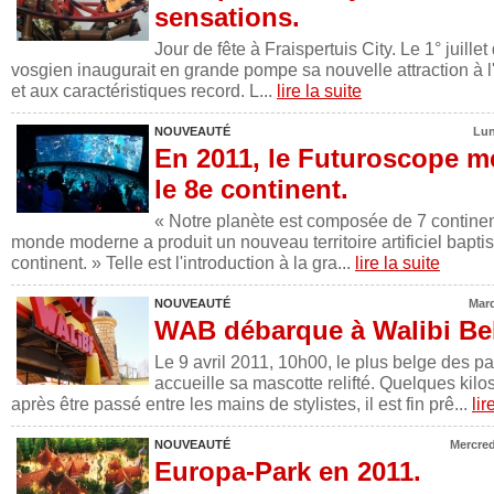
sensations.
Jour de fête à Fraispertuis City. Le 1° juillet
vosgien inaugurait en grande pompe sa nouvelle attraction à l
et aux caractéristiques record. L...
lire la suite
NOUVEAUTÉ
Lun
En 2011, le Futuroscope m
le 8e continent.
« Notre planète est composée de 7 continen
monde moderne a produit un nouveau territoire artificiel baptis
continent. » Telle est l'introduction à la gra...
lire la suite
NOUVEAUTÉ
Mard
WAB débarque à Walibi Bel
Le 9 avril 2011, 10h00, le plus belge des pa
accueille sa mascotte relifté. Quelques kilo
après être passé entre les mains de stylistes, il est fin prê...
lir
NOUVEAUTÉ
Mercred
Europa-Park en 2011.