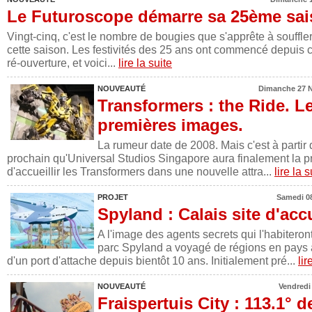
Le Futuroscope démarre sa 25ème sai
Vingt-cinq, c'est le nombre de bougies que s'apprête à souffle
cette saison. Les festivités des 25 ans ont commencé depuis
ré-ouverture, et voici...
lire la suite
NOUVEAUTÉ
Dimanche 27 N
Transformers : the Ride. L
premières images.
La rumeur date de 2008. Mais c'est à parti
prochain qu'Universal Studios Singapore aura finalement la p
d'accueillir les Transformers dans une nouvelle attra...
lire la s
PROJET
Samedi 08
Spyland : Calais site d'acc
A l'image des agents secrets qui l'habiteront
parc Spyland a voyagé de régions en pays 
d'un port d'attache depuis bientôt 10 ans. Initialement pré...
lir
NOUVEAUTÉ
Vendredi 
Fraispertuis City : 113.1° d