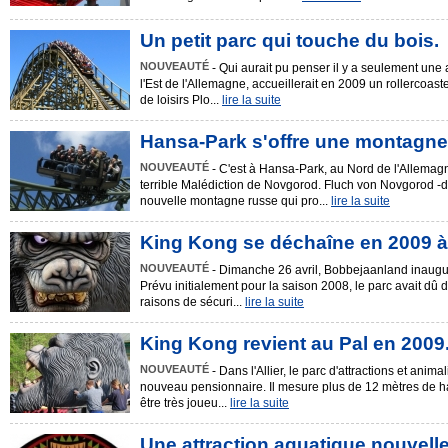
Un petit parc qui touche du bois.
NOUVEAUTÉ
- Qui aurait pu penser il y a seulement une 
l'Est de l'Allemagne, accueillerait en 2009 un rollercoast
de loisirs Plo...
lire la suite
Hansa-Park s'offre une montagne
NOUVEAUTÉ
- C'est à Hansa-Park, au Nord de l'Allemagn
terrible Malédiction de Novgorod. Fluch von Novgorod -d
nouvelle montagne russe qui pro...
lire la suite
King Kong se déchaîne en 2009 à
NOUVEAUTÉ
- Dimanche 26 avril, Bobbejaanland inaugur
Prévu initialement pour la saison 2008, le parc avait dû d
raisons de sécuri...
lire la suite
King Kong revient au Pal en 2009
NOUVEAUTÉ
- Dans l'Allier, le parc d'attractions et anim
nouveau pensionnaire. Il mesure plus de 12 mètres de h
être très joueu...
lire la suite
Une attraction aquatique nouvelle