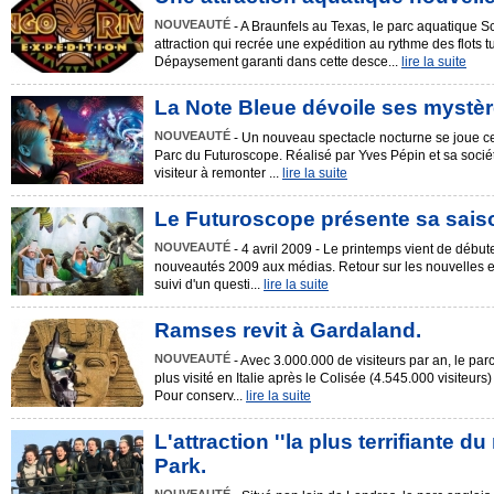
NOUVEAUTÉ
- A Braunfels au Texas, le parc aquatique S
attraction qui recrée une expédition au rythme des flots
Dépaysement garanti dans cette desce...
lire la suite
La Note Bleue dévoile ses mystè
NOUVEAUTÉ
- Un nouveau spectacle nocturne se joue ce
Parc du Futuroscope. Réalisé par Yves Pépin et sa socié
visiteur à remonter ...
lire la suite
Le Futuroscope présente sa sais
NOUVEAUTÉ
- 4 avril 2009 - Le printemps vient de début
nouveautés 2009 aux médias. Retour sur les nouvelles ex
suivi d'un questi...
lire la suite
Ramses revit à Gardaland.
NOUVEAUTÉ
- Avec 3.000.000 de visiteurs par an, le parc
plus visité en Italie après le Colisée (4.545.000 visiteur
Pour conserv...
lire la suite
L'attraction ''la plus terrifiante 
Park.