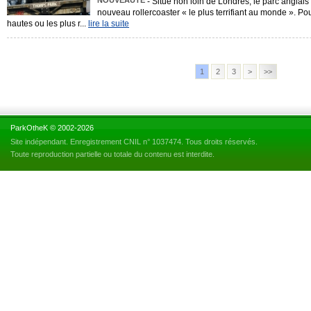
NOUVEAUTÉ
- Situé non loin de Londres, le parc anglai
nouveau rollercoaster « le plus terrifiant au monde ». Po
hautes ou les plus r...
lire la suite
1
2
3
>
>>
ParkOtheK © 2002-2026
Site indépendant. Enregistrement CNIL n° 1037474. Tous droits réservés.
Toute reproduction partielle ou totale du contenu est interdite.