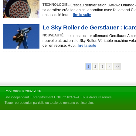
TECHNOLOGIE
- C'est au dernier salon IAAPA d'Orlando 
sa dernière création en collaboration avec l'allemand C
ont associé leur ...
lire la suite
Le Sky Roller de Gerstlauer : Icare
NOUVEAUTÉ
- Le constructeur allemand Gerstlauer Amus
nouvelle attraction : le Sky Roller. Véritable machine vol
de l'entreprise, Hub...
lire la suite
1
2
3
>
>>
ParkOtheK © 2002-2026
Site indépendant. Enregistrement CNIL n° 1037474. Tous droits réservés.
Toute reproduction partielle ou totale du contenu est interdite.