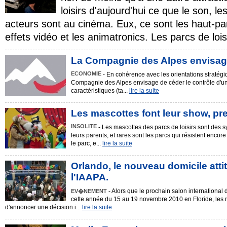
loisirs d'aujourd'hui ce que le son, le
acteurs sont au cinéma. Eux, ce sont les haut-par
effets vidéo et les animatronics. Les parcs de lois
La Compagnie des Alpes envisage
ECONOMIE
- En cohérence avec les orientations stratégi
Compagnie des Alpes envisage de céder le contrôle d'un 
caractéristiques (ta...
lire la suite
Les mascottes font leur show, pr
INSOLITE
- Les mascottes des parcs de loisirs sont des s
leurs parents, et rares sont les parcs qui résistent enco
le parc, e...
lire la suite
Orlando, le nouveau domicile atti
l'IAAPA.
- Alors que le prochain salon international 
EV�NEMENT
cette année du 15 au 19 novembre 2010 en Floride, les r
d'annoncer une décision i...
lire la suite