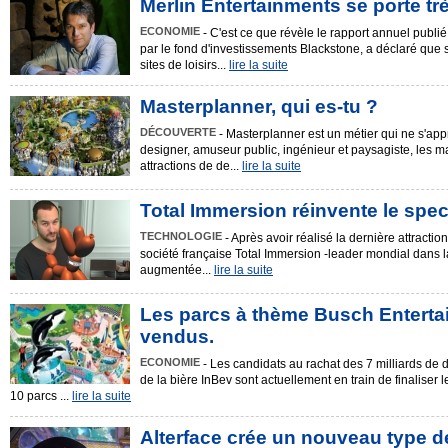
Merlin Entertainments se porte trè
ECONOMIE
- C'est ce que révèle le rapport annuel publi
par le fond d'investissements Blackstone, a déclaré que 
sites de loisirs...
lire la suite
Masterplanner, qui es-tu ?
DÉCOUVERTE
- Masterplanner est un métier qui ne s'appre
designer, amuseur public, ingénieur et paysagiste, les m
attractions de de...
lire la suite
Total Immersion réinvente le spec
TECHNOLOGIE
- Après avoir réalisé la dernière attracti
société française Total Immersion -leader mondial dans l
augmentée...
lire la suite
Les parcs à thème Busch Enterta
vendus.
ECONOMIE
- Les candidats au rachat des 7 milliards de d
de la bière InBev sont actuellement en train de finaliser l
10 parcs ...
lire la suite
Alterface crée un nouveau type d