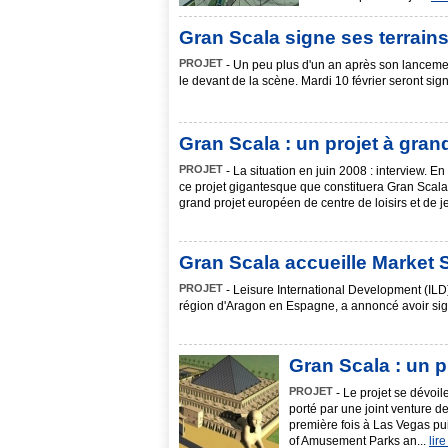
Gran Scala signe ses terrains
PROJET
- Un peu plus d'un an après son lancemen
le devant de la scène. Mardi 10 février seront sig
Gran Scala : un projet à grand
PROJET
- La situation en juin 2008 : interview. 
ce projet gigantesque que constituera Gran Scal
grand projet européen de centre de loisirs et de j
Gran Scala accueille Market S
PROJET
- Leisure International Development (ILD
région d'Aragon en Espagne, a annoncé avoir sign
Gran Scala : un pr
PROJET
- Le projet se dévoi
porté par une joint venture d
première fois à Las Vegas pui
of Amusement Parks an...
lire