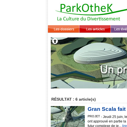
RÉSULTAT : 6 article(s)
Gran Scala fait 
PROJET
- Jeudi 25 juin
ont approuvé en partie la 
futur complexe de je...
lir