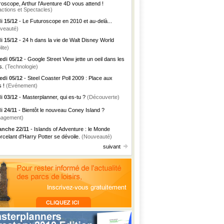
roscope, Arthur l'Aventure 4D vous attend !
actions et Spectacles)
i 15/12
- Le Futuroscope en 2010 et au-delà...
veauté)
i 15/12
- 24 h dans la vie de Walt Disney World
lite)
di 05/12
- Google Street View jette un oeil dans les
s.
(Technologie)
di 05/12
- Steel Coaster Poll 2009 : Place aux
s !
(Evénement)
i 03/12
- Masterplanner, qui es-tu ?
(Découverte)
i 24/11
- Bientôt le nouveau Coney Island ?
agement)
nche 22/11
- Islands of Adventure : le Monde
rcelant d'Harry Potter se dévoile.
(Nouveauté)
suivant