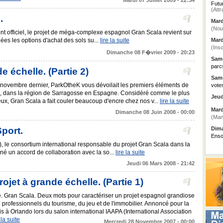
Mardi 07 Juillet 2009 - 22:34
Futu
(Attr
.
Mard
(Nou
t officiel, le projet de méga-complexe espagnol Gran Scala revient sur
nées les options d'achat des sols su...
lire la suite
Mard
(Inso
Dimanche 08 F�vrier 2009 - 20:23
Same
parc
e échelle. (Partie 2)
Same
En novembre dernier, ParkOtheK vous dévoilait les premiers éléments de
vote
a, dans la région de Sarragosse en Espagne. Considéré comme le plus
Jeud
eux, Gran Scala a fait couler beaucoup d'encre chez nos v...
lire la suite
Mard
Dimanche 08 Juin 2008 - 00:00
(Man
port.
Dima
Enso
), le consortium international responsable du projet Gran Scala dans la
é un accord de collaboration avec la so...
lire la suite
Jeudi 06 Mars 2008 - 21:42
ojet à grande échelle. (Partie 1)
le. Gran Scala. Deux mots pour caractériser un projet espagnol grandiose
e professionnels du tourisme, du jeu et de l'immobilier. Annoncé pour la
s à Orlando lors du salon international IAAPA (International Association
 la suite
Mercredi 28 Novembre 2007 - 00:00