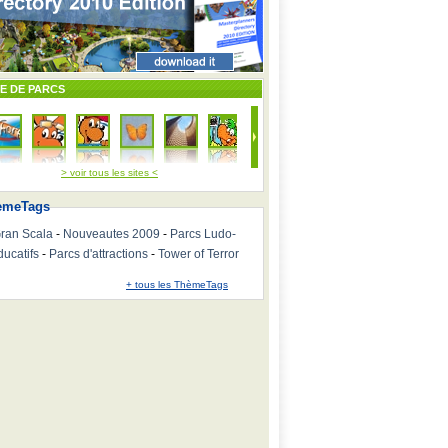
TE DE PARCS
> voir tous les sites <
emeTags
ran Scala
-
Nouveautes 2009
-
Parcs Ludo-
ducatifs
-
Parcs d'attractions
-
Tower of Terror
+ tous les ThèmeTags