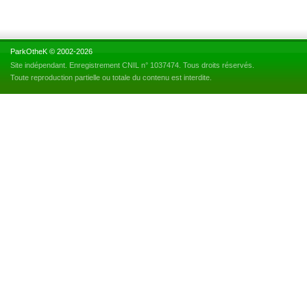
ParkOtheK © 2002-2026
Site indépendant. Enregistrement CNIL n° 1037474. Tous droits réservés.
Toute reproduction partielle ou totale du contenu est interdite.