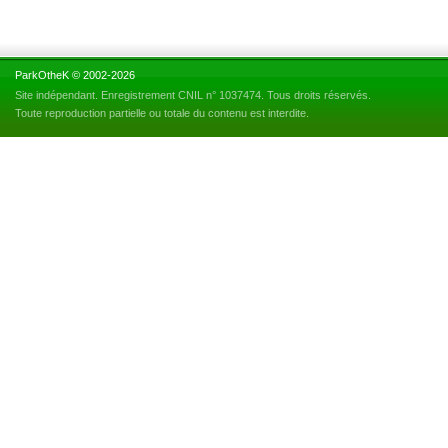
ParkOtheK © 2002-2026
Site indépendant. Enregistrement CNIL n° 1037474. Tous droits réservés.
Toute reproduction partielle ou totale du contenu est interdite.