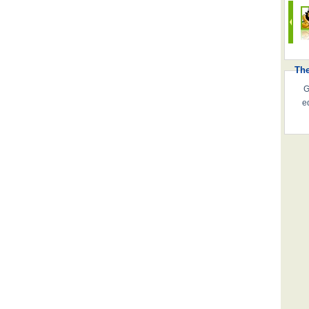
Th
G
e