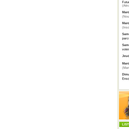
Futu
(Attr
Mard
(Nou
Mard
(Inso
Same
parc
Same
vote
Jeud
Mard
(Man
Dima
Enso
LIS