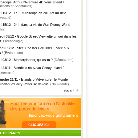
roscope, Arthur l'Aventure 4D vous attend !
actions et Spectacles)
i 15/12
- Le Futuroscope en 2010 et au-delà...
veauté)
i 15/12
- 24 h dans la vie de Walt Disney World
lite)
di 05/12
- Google Street View jette un oeil dans les
s.
(Technologie)
di 05/12
- Steel Coaster Poll 2009 : Place aux
s !
(Evénement)
i 03/12
- Masterplanner, qui es-tu ?
(Découverte)
i 24/11
- Bientôt le nouveau Coney Island ?
agement)
nche 22/11
- Islands of Adventure : le Monde
rcelant d'Harry Potter se dévoile.
(Nouveauté)
suivant
TE DE PARCS