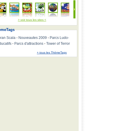
> voir tous les sites <
emeTags
ran Scala
-
Nouveautes 2009
-
Parcs Ludo-
ducatifs
-
Parcs d'attractions
-
Tower of Terror
+ tous les ThèmeTags