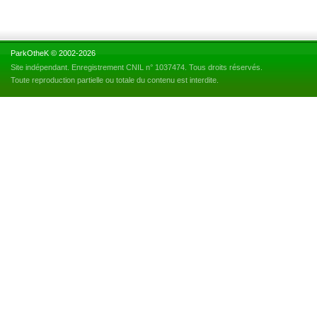
ParkOtheK © 2002-2026
Site indépendant. Enregistrement CNIL n° 1037474. Tous droits réservés.
Toute reproduction partielle ou totale du contenu est interdite.