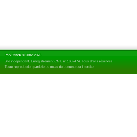
ParkOtheK © 2002-2026
Site indépendant. Enregistrement CNIL n° 1037474. Tous droits réservés.
Toute reproduction partielle ou totale du contenu est interdite.