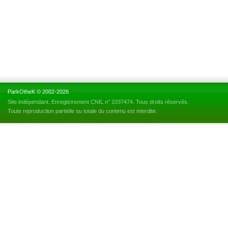
ParkOtheK © 2002-2026
Site indépendant. Enregistrement CNIL n° 1037474. Tous droits réservés.
Toute reproduction partielle ou totale du contenu est interdite.