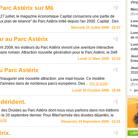
d'imp
e Parc Astérix sur M6
Merc
(Eco
27 juillet, le magazine économique Capital consacrera une partie de
ux plan de relance" du Parc Astérix initié depuis l'an 2000. Capital : Des
Lund
fréq
Mercredi 23 Juillet 2008 - 22:57
Lund
de vi
r au Parc Astérix
Lund
ril 2008, les visiteurs du Parc Astérix vivront une aventure interactive
d'aff
ire romain. Attraction nouvelle génération pour le Parc Astérix, le Défi
Jeud
Lundi 17 Mars 2008 - 23:02
Ente
Jeud
u Parc Astérix
2010
t d'inaugurer une nouvelle attraction: une mad-house. Ce modèle
Lund
ne d'années dans de nombreux parcs européens. Des ...
lire la suite
(Eco
Lundi 30 Octobre 2006 - 16:48
pr
dérident.
e des Druides au Parc Astérix dont nous vous parlions dans nos éditions
 20 septembre dernier. Pour fêterl'arrivée des druides déjantés, le
 suite
Dimanche 24 Septembre 2006 - 12:41
rix.
LIS