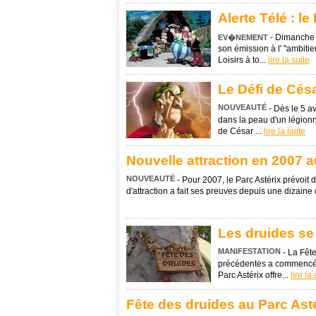
Alerte Télé : l
- Dimanche 
EV�NEMENT
son émission à l' "ambitie
Loisirs à to...
lire la suite
Le Défi de Césa
NOUVEAUTÉ
- Dès le 5 av
dans la peau d'un légionna
de César ...
lire la suite
Nouvelle attraction en 2007 a
NOUVEAUTÉ
- Pour 2007, le Parc Astérix prévoi
d'attraction a fait ses preuves depuis une dizai
Les druides se 
MANIFESTATION
- La Fêt
précédentes a commencé le
Parc Astérix offre...
lire la
Fête des druides au Parc Asté