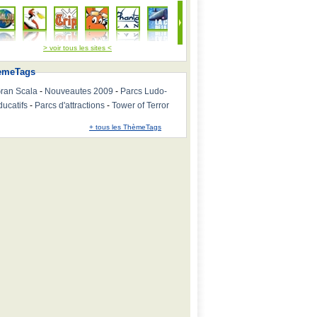
> voir tous les sites <
emeTags
ran Scala
-
Nouveautes 2009
-
Parcs Ludo-
ducatifs
-
Parcs d'attractions
-
Tower of Terror
+ tous les ThèmeTags