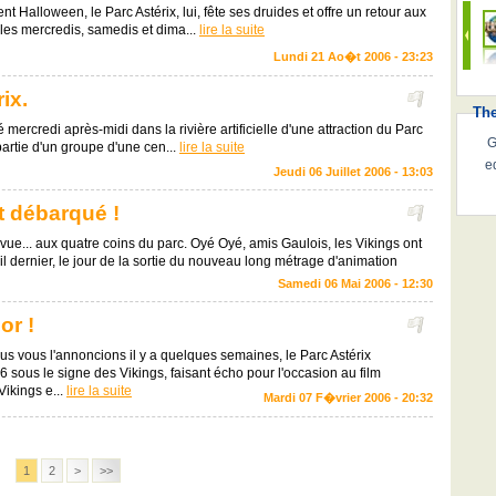
t Halloween, le Parc Astérix, lui, fête ses druides et offre un retour aux
s les mercredis, samedis et dima...
lire la suite
Lundi 21 Ao�t 2006 - 23:23
ix.
Th
 mercredi après-midi dans la rivière artificielle d'une attraction du Parc
G
 partie d'un groupe d'une cen...
lire la suite
e
Jeudi 06 Juillet 2006 - 13:03
t débarqué !
 vue... aux quatre coins du parc. Oyé Oyé, amis Gaulois, les Vikings ont
il dernier, le jour de la sortie du nouveau long métrage d'animation
Samedi 06 Mai 2006 - 12:30
or !
 vous l'annoncions il y a quelques semaines, le Parc Astérix
 sous le signe des Vikings, faisant écho pour l'occasion au film
Vikings e...
lire la suite
Mardi 07 F�vrier 2006 - 20:32
1
2
>
>>