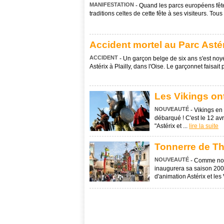
MANIFESTATION
- Quand les parcs européens fêten
traditions celtes de cette fête à ses visiteurs. Tou
Accident mortel au Parc Astér
ACCIDENT
- Un garçon belge de six ans s'est noyé
Astérix à Plailly, dans l'Oise. Le garçonnet faisait
Les Vikings on
NOUVEAUTÉ
- Vikings en
débarqué ! C'est le 12 avr
"Astérix et ...
lire la suite
Tonnerre de Th
NOUVEAUTÉ
- Comme nous
inaugurera sa saison 2006
d'animation Astérix et les 