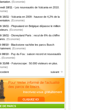
lantation.
(Economie)
redi 18/11
- Les nouveautés de Vulcania en 2010.
nomie)
i 16/11
- Vulcania en 2009 : hausse de 4,2% de la
uentation.
(Economie)
i 16/11
- Plopsaland en Belgique dépasse le million
siteurs.
(Economie)
i 16/11
- Disneyland Paris : recul de 6% du chiffre
aires.
(Economie)
i 08/10
- Blackstone rachète les parcs Busch
rtainment.
(Economie)
i 08/10
- Puy du Fou : saison record et nouveautés
.
(Economie)
i 31/08
- Futuroscope : 50.000 visiteurs en plus.
nomie)
ecedent
suivant
TE DE PARCS