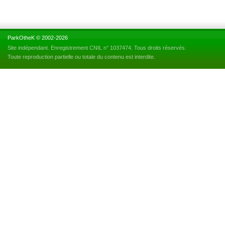
ParkOtheK © 2002-2026
Site indépendant. Enregistrement CNIL n° 1037474. Tous droits réservés.
Toute reproduction partielle ou totale du contenu est interdite.