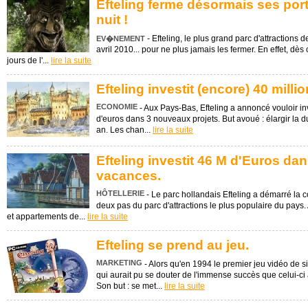
Efteling ferme désormais ses port
nuit !
- Efteling, le plus grand parc d'attractions 
EV�NEMENT
avril 2010... pour ne plus jamais les fermer. En effet, dès 
jours de l'...
lire la suite
Efteling investit (encore) 40 milli
ECONOMIE
- Aux Pays-Bas, Efteling a annoncé vouloir i
d'euros dans 3 nouveaux projets. But avoué : élargir la d
an. Les chan...
lire la suite
Efteling investit 46 M d'Euros dan
vacances.
HÔTELLERIE
- Le parc hollandais Efteling a démarré la c
deux pas du parc d'attractions le plus populaire du pays.
et appartements de...
lire la suite
Efteling se prend au jeu.
MARKETING
- Alors qu'en 1994 le premier jeu vidéo de s
qui aurait pu se douter de l'immense succès que celui-ci 
Son but : se met...
lire la suite