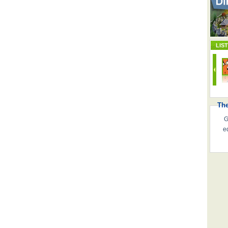
LIS
Th
G
e