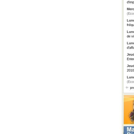
d'imp
Merc
(Eco
Lund
fréq
Lund
de vi
Lund
d'aff
Jeud
Ente
Jeud
2010
Lund
(Eco
pr