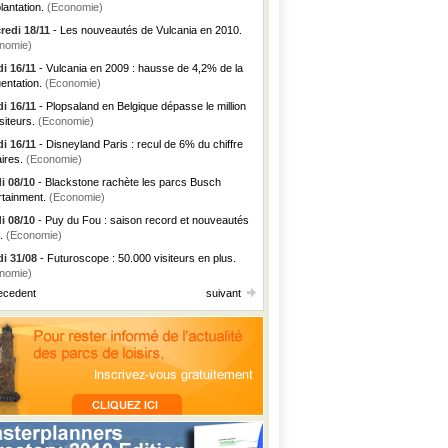
lantation.
(Economie)
redi 18/11
- Les nouveautés de Vulcania en 2010.
nomie)
i 16/11
- Vulcania en 2009 : hausse de 4,2% de la
uentation.
(Economie)
i 16/11
- Plopsaland en Belgique dépasse le million
siteurs.
(Economie)
i 16/11
- Disneyland Paris : recul de 6% du chiffre
aires.
(Economie)
i 08/10
- Blackstone rachète les parcs Busch
rtainment.
(Economie)
i 08/10
- Puy du Fou : saison record et nouveautés
.
(Economie)
i 31/08
- Futuroscope : 50.000 visiteurs en plus.
nomie)
ecedent
suivant