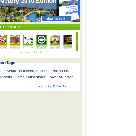
TE DE PARCS
> voir tous les sites <
emeTags
ran Scala
-
Nouveautes 2009
-
Parcs Ludo-
ducatifs
-
Parcs d'attractions
-
Tower of Terror
+ tous les ThèmeTags