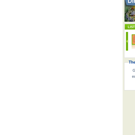
LIS
Th
G
e