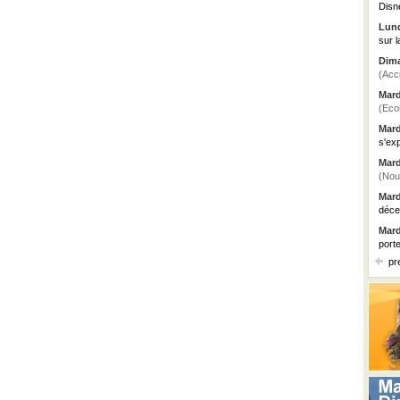
Disn
Lund
sur l
Dima
(Acc
Mard
(Eco
Mard
s'ex
Mard
(Nou
Mard
déce
Mard
port
pr