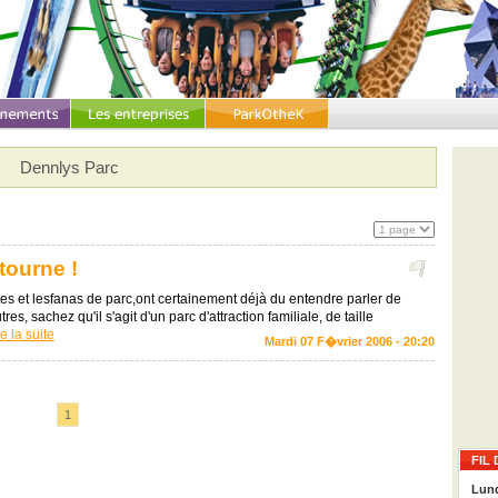
Dennlys Parc
 tourne !
tes et lesfanas de parc,ont certainement déjà du entendre parler de
es, sachez qu'il s'agit d'un parc d'attraction familiale, de taille
re la suite
Mardi 07 F�vrier 2006 - 20:20
1
FIL 
Lund