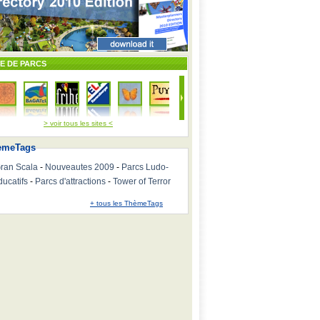
TE DE PARCS
> voir tous les sites <
emeTags
ran Scala
-
Nouveautes 2009
-
Parcs Ludo-
ducatifs
-
Parcs d'attractions
-
Tower of Terror
+ tous les ThèmeTags