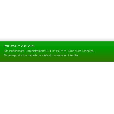
ParkOtheK © 2002-2026
Site indépendant. Enregistrement CNIL n° 1037474. Tous droits réservés.
Toute reproduction partielle ou totale du contenu est interdite.