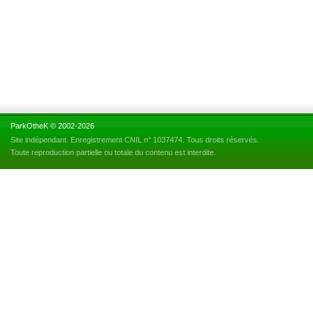
ParkOtheK © 2002-2026
Site indépendant. Enregistrement CNIL n° 1037474. Tous droits réservés.
Toute reproduction partielle ou totale du contenu est interdite.