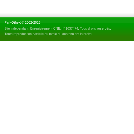
ParkOtheK © 2002-2026
Site indépendant. Enregistrement CNIL n° 1037474. Tous droits réservés.
Toute reproduction partielle ou totale du contenu est interdite.