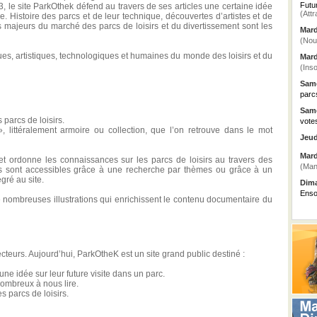
Futu
3, le site ParkOthek défend au travers de ses articles une certaine idée
(Attr
e. Histoire des parcs et de leur technique, découvertes d’artistes et de
 majeurs du marché des parcs de loisirs et du divertissement sont les
Mard
(Nou
ues, artistiques, technologiques et humaines du monde des loisirs et du
Mard
(Inso
Same
parc
Same
s parcs de loisirs.
vote
, littéralement armoire ou collection, que l’on retrouve dans le mot
Jeud
Mard
t ordonne les connaissances sur les parcs de loisirs au travers des
(Man
les sont accessibles grâce à une recherche par thèmes ou grâce à un
gré au site.
Dima
Enso
 nombreuses illustrations qui enrichissent le contenu documentaire du
ecteurs. Aujourd’hui, ParkOtheK est un site grand public destiné :
une idée sur leur future visite dans un parc.
nombreux à nous lire.
s parcs de loisirs.