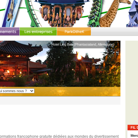
Hotel Ling Bao (Phantasialand, Allemagne)
FIL 
Merc
nformations francophone gratuite dédiées aux mondes du divertissement