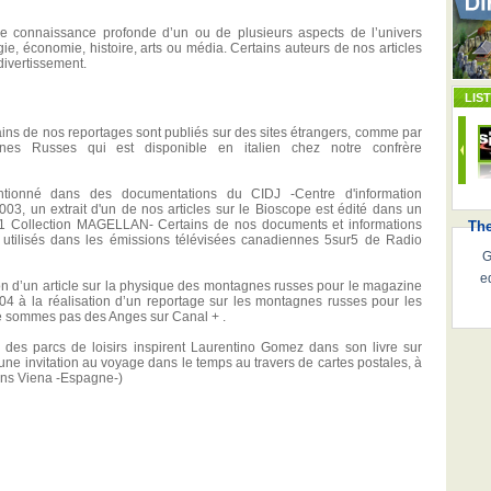
e connaissance profonde d’un ou de plusieurs aspects de l’univers
ogie, économie, histoire, arts ou média. Certains auteurs de nos articles
 divertissement.
LIS
rtains de nos reportages sont publiés sur des sites étrangers, comme par
es Russes qui est disponible en italien chez notre confrère
tionné dans des documentations du CIDJ -Centre d'information
03, un extrait d'un de nos articles sur le Bioscope est édité dans un
Collection MAGELLAN- Certains de nos documents et informations
Th
 utilisés dans les émissions télévisées canadiennes 5sur5 de Radio
G
e
on d’un article sur la physique des montagnes russes pour le magazine
 à la réalisation d’un reportage sur les montagnes russes pour les
ne sommes pas des Anges sur Canal + .
 des parcs de loisirs inspirent Laurentino Gomez dans son livre sur
 une invitation au voyage dans le temps au travers de cartes postales, à
ions Viena -Espagne-)