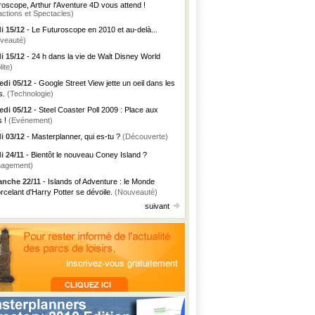
roscope, Arthur l'Aventure 4D vous attend !
actions et Spectacles)
i 15/12
- Le Futuroscope en 2010 et au-delà...
veauté)
i 15/12
- 24 h dans la vie de Walt Disney World
lite)
di 05/12
- Google Street View jette un oeil dans les
s.
(Technologie)
di 05/12
- Steel Coaster Poll 2009 : Place aux
s !
(Evénement)
i 03/12
- Masterplanner, qui es-tu ?
(Découverte)
i 24/11
- Bientôt le nouveau Coney Island ?
agement)
nche 22/11
- Islands of Adventure : le Monde
rcelant d'Harry Potter se dévoile.
(Nouveauté)
suivant