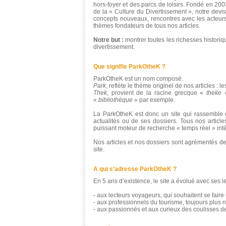
hors-foyer et des parcs de loisirs. Fondé en 200
de la « Culture du Divertissement », notre devis
concepts nouveaux, rencontres avec les acteurs
thèmes fondateurs de tous nos articles.
Notre but :
montrer toutes les richesses historiq
divertissement.
Que signifie ParkOtheK ?
ParkOtheK est un nom composé.
Park
, reflète le thème originel de nos articles : le
Thek
, provient de la racine grecque «
theke
»
«
bibliothèque
» par exemple.
La ParkOtheK est donc un site qui rassemble e
actualités ou de ses dossiers. Tous nos artic
puissant moteur de recherche « temps réel » inté
Nos articles et nos dossiers sont agrémentés de
site.
A qui s’adresse ParkOtheK ?
En 5 ans d’existence, le site a évolué avec ses l
- aux lecteurs voyageurs, qui souhaitent se faire 
- aux professionnels du tourisme, toujours plus 
- aux passionnés et aux curieux des coulisses de