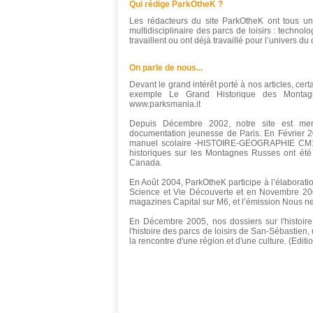
Qui rédige ParkOtheK ?
Les rédacteurs du site ParkOtheK ont tous un
multidisciplinaire des parcs de loisirs : technol
travaillent ou ont déjà travaillé pour l’univers du
On parle de nous...
Devant le grand intérêt porté à nos articles, ce
exemple Le Grand Historique des Montagn
www.parksmania.it
Depuis Décembre 2002, notre site est men
documentation jeunesse de Paris. En Février 20
manuel scolaire -HISTOIRE-GEOGRAPHIE CM1 
historiques sur les Montagnes Russes ont été
Canada.
En Août 2004, ParkOtheK participe à l’élaborati
Science et Vie Découverte et en Novembre 2004
magazines Capital sur M6, et l’émission Nous 
En Décembre 2005, nos dossiers sur l'histoire
l'histoire des parcs de loisirs de San-Sébastien,
la rencontre d'une région et d'une culture. (Edit