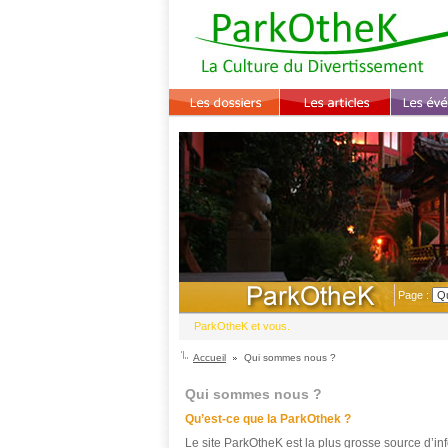
Page :
ParkOtheK et vous.
Accueil
Qui sommes nous ?
Qui sommes nous ?
Qu’est-ce que la ParkOthek ?
Le site ParkOtheK est la plus grosse source d’i