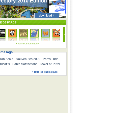
TE DE PARCS
> voir tous les sites <
emeTags
ran Scala
-
Nouveautes 2009
-
Parcs Ludo-
ducatifs
-
Parcs d'attractions
-
Tower of Terror
+ tous les ThèmeTags