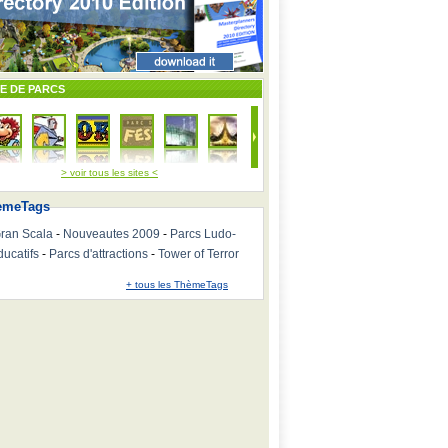
TE DE PARCS
> voir tous les sites <
emeTags
ran Scala
-
Nouveautes 2009
-
Parcs Ludo-
ducatifs
-
Parcs d'attractions
-
Tower of Terror
+ tous les ThèmeTags