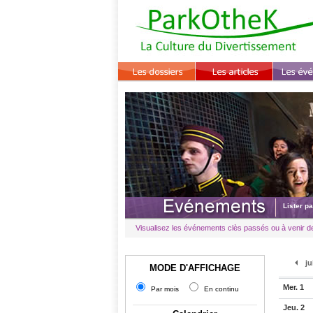
Lister p
Visualisez les événements clès passés ou à venir des
ju
MODE D'AFFICHAGE
Mer. 1
Par mois
En continu
Jeu. 2