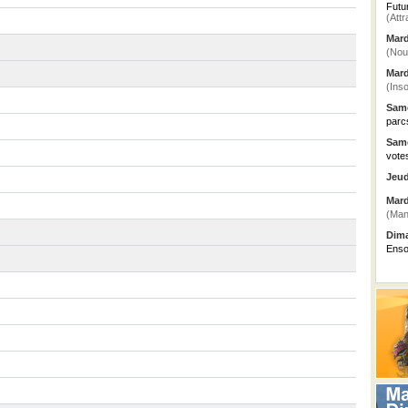
Futu
(Attr
Mard
(Nou
Mard
(Inso
Same
parc
Same
vote
Jeud
Mard
(Man
Dima
Enso