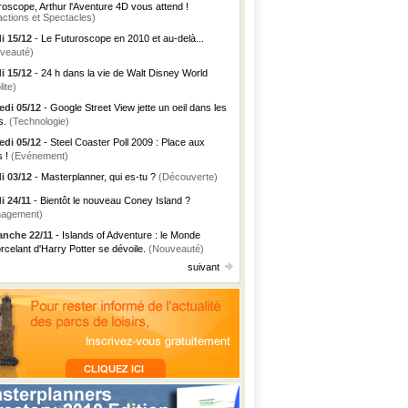
roscope, Arthur l'Aventure 4D vous attend !
actions et Spectacles)
i 15/12
- Le Futuroscope en 2010 et au-delà...
veauté)
i 15/12
- 24 h dans la vie de Walt Disney World
lite)
di 05/12
- Google Street View jette un oeil dans les
s.
(Technologie)
di 05/12
- Steel Coaster Poll 2009 : Place aux
s !
(Evénement)
i 03/12
- Masterplanner, qui es-tu ?
(Découverte)
i 24/11
- Bientôt le nouveau Coney Island ?
agement)
nche 22/11
- Islands of Adventure : le Monde
rcelant d'Harry Potter se dévoile.
(Nouveauté)
suivant