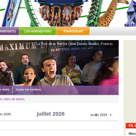
La Tour de la Terreur (Walt Disney Studios, France)
ar mois
Lister en continu
 sites de loisirs.
juillet 2026
in 2026
ao�t 2026
FIL 
Merc