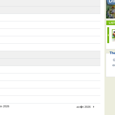
LIS
Th
G
e
in 2026
ao�t 2026