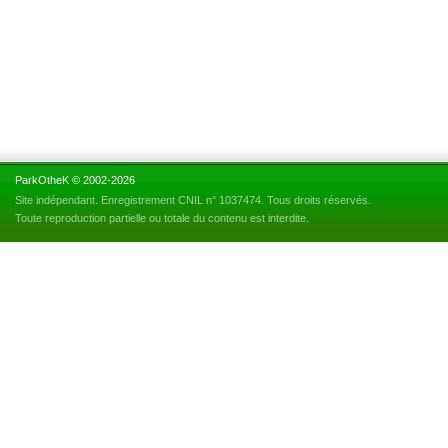
ParkOtheK © 2002-2026
Site indépendant. Enregistrement CNIL n° 1037474. Tous droits réservés.
Toute reproduction partielle ou totale du contenu est interdite.