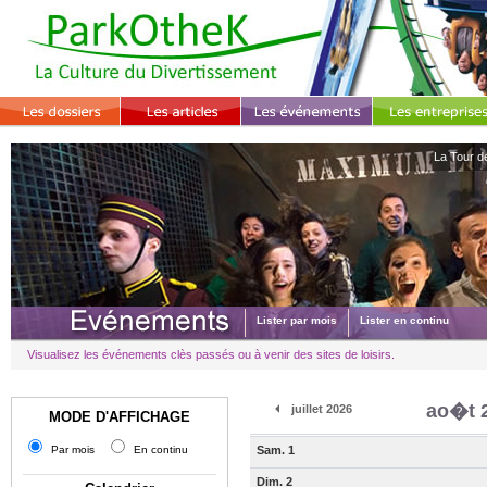
La Tour d
Lister par mois
Lister en continu
Visualisez les événements clès passés ou à venir des sites de loisirs.
ao�t 
juillet 2026
MODE D'AFFICHAGE
Par mois
En continu
Sam. 1
Dim. 2