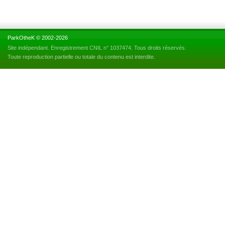
ParkOtheK © 2002-2026
Site indépendant. Enregistrement CNIL n° 1037474. Tous droits réservés.
Toute reproduction partielle ou totale du contenu est interdite.