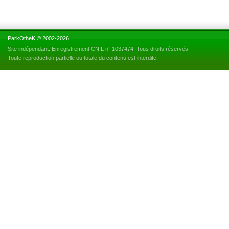
ParkOtheK © 2002-2026
Site indépendant. Enregistrement CNIL n° 1037474. Tous droits réservés.
Toute reproduction partielle ou totale du contenu est interdite.