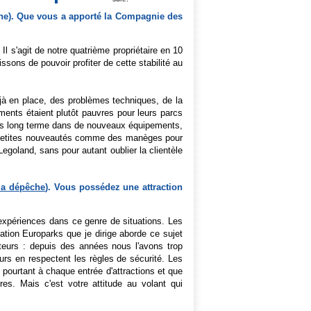
aine). Que vous a apporté la Compagnie des
l s'agit de notre quatrième propriétaire en 10
sons de pouvoir profiter de cette stabilité au
éjà en place, des problèmes techniques, de la
ements étaient plutôt pauvres pour leurs parcs
oins long terme dans de nouveaux équipements,
es petites nouveautés comme des manèges pour
egoland, sans pour autant oublier la clientèle
 la dépêche
). Vous possédez une attraction
 expériences dans ce genre de situations. Les
iation Europarks que je dirige aborde ce sujet
teurs : depuis des années nous l'avons trop
urs en respectent les règles de sécurité. Les
 pourtant à chaque entrée d'attractions et que
es. Mais c'est votre attitude au volant qui