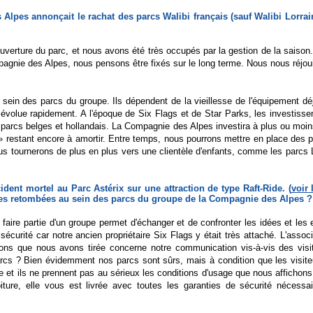
 Alpes annonçait le rachat des parcs Walibi français (sauf Walibi Lorr
verture du parc, et nous avons été très occupés par la gestion de la saison. I
pagnie des Alpes, nous pensons être fixés sur le long terme. Nous nous réjouis
sein des parcs du groupe. Ils dépendent de la vieillesse de l'équipement d
qui évolue rapidement. A l'époque de Six Flags et de Star Parks, les investiss
rs parcs belges et hollandais. La Compagnie des Alpes investira à plus ou m
s » restant encore à amortir. Entre temps, nous pourrons mettre en place d
us tournerons de plus en plus vers une clientèle d'enfants, comme les parcs L
cident mortel au Parc Astérix sur une attraction de type Raft-Ride. (
voir
 les retombées au sein des parcs du groupe de la Compagnie des Alpes ?
faire partie d'un groupe permet d'échanger et de confronter les idées et les
 sécurité car notre ancien propriétaire Six Flags y était très attaché. L'assoc
ons que nous avons tirée concerne notre communication vis-à-vis des visi
rcs ? Bien évidemment nos parcs sont sûrs, mais à condition que les visite
e et ils ne prennent pas au sérieux les conditions d'usage que nous affichons
re, elle vous est livrée avec toutes les garanties de sécurité nécessair