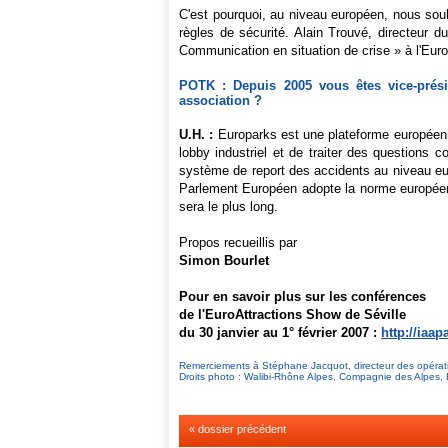
C'est pourquoi, au niveau européen, nous souh
règles de sécurité. Alain Trouvé, directeur 
Communication en situation de crise » à l'Euro
POTK : Depuis 2005 vous êtes vice-présid
association ?
U.H. :
Europarks est une plateforme européenne
lobby industriel et de traiter des questions 
système de report des accidents au niveau eur
Parlement Européen adopte la norme européenne
sera le plus long.
Propos recueillis par
Simon Bourlet
Pour en savoir plus sur les conférences
de l'EuroAttractions Show de Séville
du 30 janvier au 1° février 2007 :
http://iaa
Remerciements à Stéphane Jacquot, directeur des opérat
Droits photo : Walibi-Rhône Alpes, Compagnie des Alpes, 
« dossier précédent