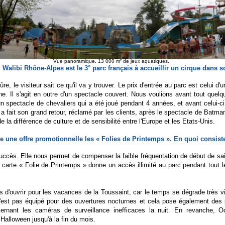
Vue panoramique. 13 000 m² de jeux aquatiques.
 Walibi Rhône-Alpes est le 3° parc français à accueillir un cirque dans s
re, le visiteur sait ce qu'il va y trouver. Le prix d'entrée au parc est celui d
'une. Il s'agit en outre d'un spectacle couvert. Nous voulions avant tout quelq
spectacle de chevaliers qui a été joué pendant 4 années, et avant celui-c
a fait son grand retour, réclamé par les clients, après le spectacle de Batman 
 la différence de culture et de sensibilité entre l'Europe et les Etats-Unis.
 une offre promotionnelle les « Folies de Printemps ». En quoi consiste-
uccès. Elle nous permet de compenser la faible fréquentation de début de sai
 la carte « Folie de Printemps » donne un accès illimité au parc pendant tout 
 d'ouvrir pour les vacances de la Toussaint, car le temps se dégrade très vi
n'est pas équipé pour des ouvertures nocturnes et cela pose également des
ncernant les caméras de surveillance inefficaces la nuit. En revanche, O
Halloween jusqu'à la fin du mois.