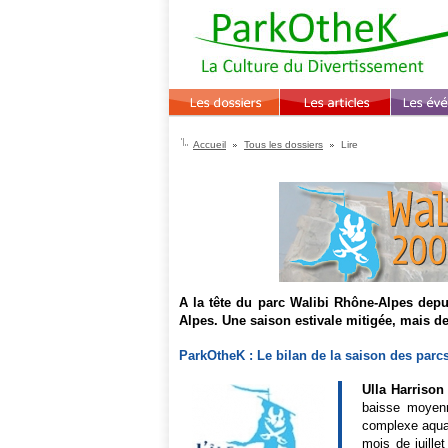
Accueil
Tous les dossiers
Lire
-
A la tête du parc Walibi Rhône-Alpes depui
Alpes. Une saison estivale mitigée, mais de
ParkOtheK : Le bilan de la saison des parcs
Ulla Harrison 
baisse moyenn
complexe aquati
mois de juille