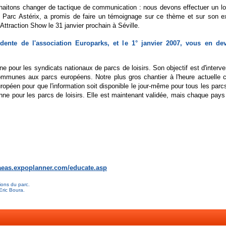
aitons changer de tactique de communication : nous devons effectuer un long
du Parc Astérix, a promis de faire un témoignage sur ce thème et sur son e
Attraction Show le 31 janvier prochain à Séville.
ente de l'association Europarks, et le 1° janvier 2007, vous en de
 pour les syndicats nationaux de parcs de loisirs. Son objectif est d'interven
communes aux parcs européens. Notre plus gros chantier à l'heure actuelle 
opéen pour que l'information soit disponible le jour-même pour tous les parc
 pour les parcs de loisirs. Elle est maintenant validée, mais chaque pays de
paeas.expoplanner.com/educate.asp
ions du parc.
Eric Boura.