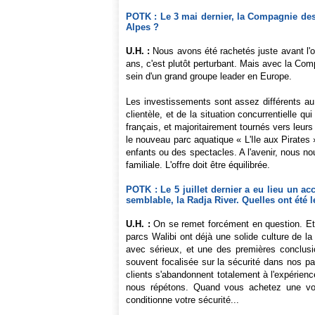
POTK : Le 3 mai dernier, la Compagnie des
Alpes ?
U.H. :
Nous avons été rachetés juste avant l'ou
ans, c'est plutôt perturbant. Mais avec la Com
sein d'un grand groupe leader en Europe.
Les investissements sont assez différents au 
clientèle, et de la situation concurrentielle 
français, et majoritairement tournés vers leu
le nouveau parc aquatique « L'Ile aux Pirate
enfants ou des spectacles. A l'avenir, nous no
familiale. L'offre doit être équilibrée.
POTK : Le 5 juillet dernier a eu lieu un ac
semblable, la Radja River. Quelles ont été
U.H. :
On se remet forcément en question. Et 
parcs Walibi ont déjà une solide culture de la
avec sérieux, et une des premières conclusi
souvent focalisée sur la sécurité dans nos pa
clients s'abandonnent totalement à l'expérienc
nous répétons. Quand vous achetez une voitu
conditionne votre sécurité...