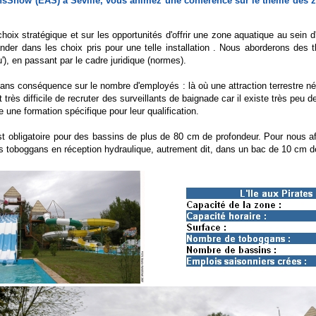
onsShow (EAS) à Séville, vous animez une conférence sur le thème des z
choix stratégique et sur les opportunités d'offrir une zone aquatique au sein 
nder dans les choix pris pour une telle installation . Nous aborderons des th
'), en passant par le cadre juridique (normes).
sans conséquence sur le nombre d'employés : là où une attraction terrestre né
est très difficile de recruter des surveillants de baignade car il existe très pe
une formation spécifique pour leur qualification.
st obligatoire pour des bassins de plus de 80 cm de profondeur. Pour nous aff
es toboggans en réception hydraulique, autrement dit, dans un bac de 10 cm d