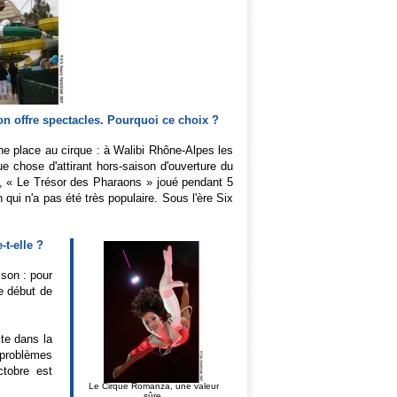
on offre spectacles. Pourquoi ce choix ?
'une place au cirque : à Walibi Rhône-Alpes les
ue chose d'attirant hors-saison d'ouverture du
i, « Le Trésor des Pharaons » joué pendant 5
qui n'a pas été très populaire. Sous l'ère Six
t-elle ?
son : pour
le début de
te dans la
 problèmes
ctobre est
Le Cirque Romanza, une valeur
sûre.