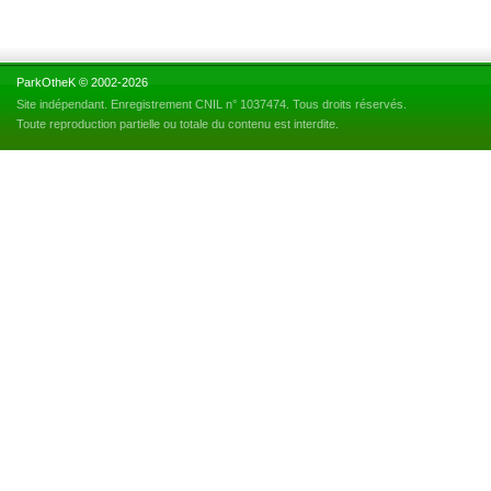
ParkOtheK © 2002-2026
Site indépendant. Enregistrement CNIL n° 1037474. Tous droits réservés.
Toute reproduction partielle ou totale du contenu est interdite.