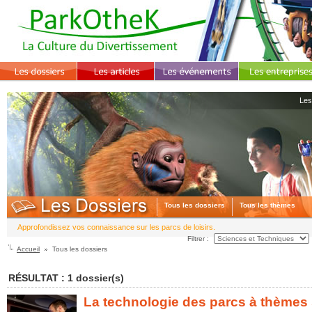
Les
Tous les dossiers
Tous les thèmes
Approfondissez vos connaissance sur les parcs de loisirs.
Filtrer :
Accueil
Tous les dossiers
RÉSULTAT : 1 dossier(s)
La technologie des parcs à thèmes s