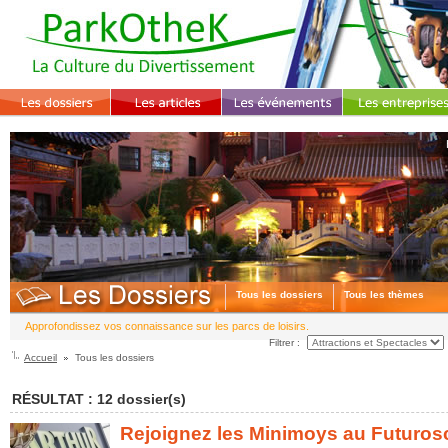
Tous les dossiers
Tous les thèmes
Approfondissez vos connaissance sur les parcs de loisirs.
Filtrer :
Accueil
Tous les dossiers
RÉSULTAT : 12 dossier(s)
Rejoignez les Minimoys au Futuros