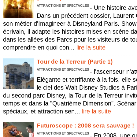
ATTRACTIONS ET SPECTACLES
- Une histoire a
Dans un précédent dossier, Laurent 
son métier d'Imagineer à Disneyland Paris. Show
écrivain, il adapte les histoires mises en scène da
dans les allées des Parcs pour les visiteurs de to
comprendre en quoi con...
lire la suite
Tour de la Terreur (Partie 1)
ATTRACTIONS ET SPECTACLES
- l'ascenseur n'a
Elégante et terrifiante à la fois, ell
le ciel des Walt Disney Studios à Pa
du second parc Disney, la Tour de la Terreur invi
temps et dans la "Quatrième Dimension". Scénari
spéciaux, et attraction sen...
lire la suite
Futuroscope : 2008 sera sauvage !
ATTRACTIONS ET SPECTACLES
- En 2008, une g