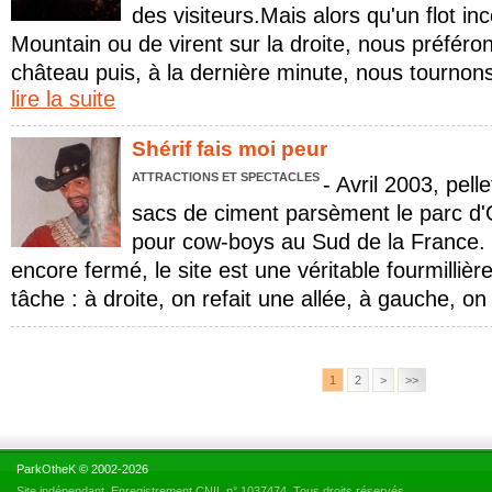
des visiteurs.Mais alors qu'un flot i
Mountain ou de virent sur la droite, nous préféro
château puis, à la dernière minute, nous tournons
lire la suite
Shérif fais moi peur
ATTRACTIONS ET SPECTACLES
- Avril 2003, pell
sacs de ciment parsèment le parc d
pour cow-boys au Sud de la France. B
encore fermé, le site est une véritable fourmillièr
tâche : à droite, on refait une allée, à gauche, on 
1
2
>
>>
ParkOtheK © 2002-2026
Site indépendant. Enregistrement CNIL n° 1037474. Tous droits réservés.