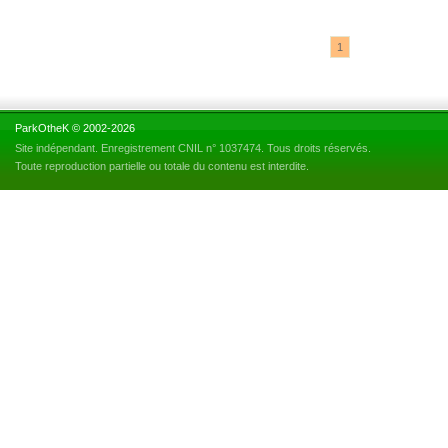
1
ParkOtheK © 2002-2026
Site indépendant. Enregistrement CNIL n° 1037474. Tous droits réservés.
Toute reproduction partielle ou totale du contenu est interdite.