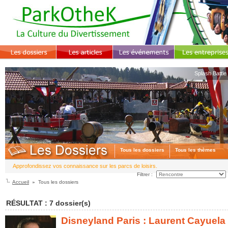
Splash Battle
Tous les dossiers
Tous les thèmes
Approfondissez vos connaissance sur les parcs de loisirs.
Filtrer :
Accueil
Tous les dossiers
RÉSULTAT : 7 dossier(s)
Disneyland Paris : Laurent Cayuela