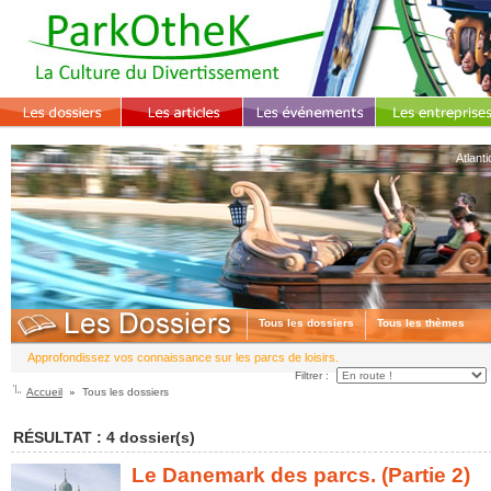
Atlant
Tous les dossiers
Tous les thèmes
Approfondissez vos connaissance sur les parcs de loisirs.
Filtrer :
Accueil
Tous les dossiers
RÉSULTAT : 4 dossier(s)
Le Danemark des parcs. (Partie 2)