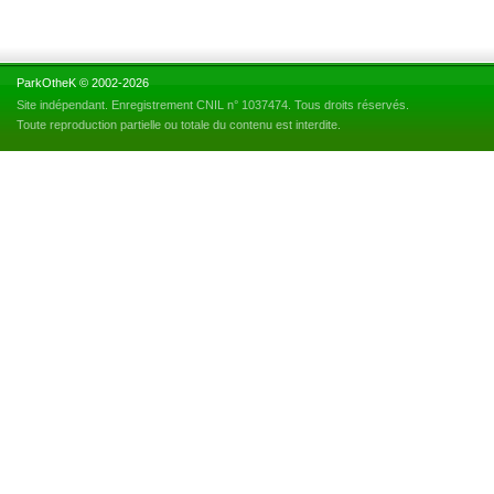
ParkOtheK © 2002-2026
Site indépendant. Enregistrement CNIL n° 1037474. Tous droits réservés.
Toute reproduction partielle ou totale du contenu est interdite.