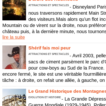
ATTRACTIONS ET SPECTACLES
- Disneyland Pari
nous traversons rapidement Main St
des visiteurs.Mais alors qu'un flot i
Mountain ou de virent sur la droite, nous préféro
château puis, à la dernière minute, nous tournons
lire la suite
Shérif fais moi peur
ATTRACTIONS ET SPECTACLES
- Avril 2003, pell
sacs de ciment parsèment le parc d
pour cow-boys au Sud de la France. B
encore fermé, le site est une véritable fourmillièr
tâche : à droite, on refait une allée, à gauche, on 
Le Grand Historique des Montagnes 
EVOLUTION ET HISTOIRE
- La Grande Dépress
Guerre Mondiale (1929-1945). Rolle