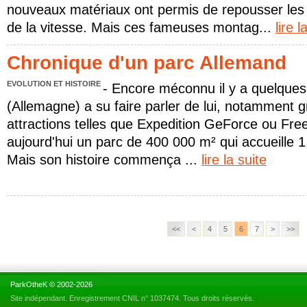
nouveaux matériaux ont permis de repousser les l
de la vitesse. Mais ces fameuses montag...
lire l
Chronique d'un parc Allemand
EVOLUTION ET HISTOIRE
- Encore méconnu il y a quelques
(Allemagne) a su faire parler de lui, notamment 
attractions telles que Expedition GeForce ou Free
aujourd'hui un parc de 400 000 m² qui accueille 1,
Mais son histoire commença ...
lire la suite
<<
<
4
5
6
7
>
>>
ParkOtheK © 2002-2026
Site indépendant. Enregistrement CNIL n° 1037474. Tous droits réservés.