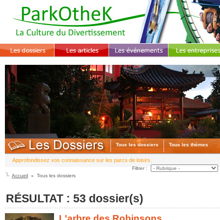
Tous les dossiers
Tous les thèmes
Approfondissez vos connaissance sur les parcs de loisirs.
Filtrer :
Accueil
Tous les dossiers
RÉSULTAT : 53 dossier(s)
L'arbre des Robinsons