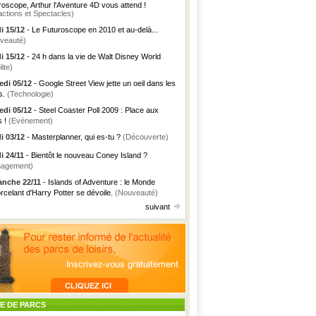
roscope, Arthur l'Aventure 4D vous attend !
actions et Spectacles)
i 15/12
- Le Futuroscope en 2010 et au-delà...
veauté)
i 15/12
- 24 h dans la vie de Walt Disney World
lite)
di 05/12
- Google Street View jette un oeil dans les
s.
(Technologie)
di 05/12
- Steel Coaster Poll 2009 : Place aux
s !
(Evénement)
i 03/12
- Masterplanner, qui es-tu ?
(Découverte)
i 24/11
- Bientôt le nouveau Coney Island ?
agement)
nche 22/11
- Islands of Adventure : le Monde
rcelant d'Harry Potter se dévoile.
(Nouveauté)
suivant
TE DE PARCS