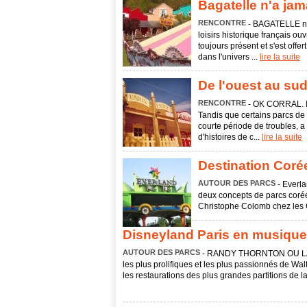
Bagatelle n'a jam
RENCONTRE
- BAGATELLE n'
loisirs historique français ouv
toujours présent et s'est off
dans l'univers ...
lire la suite
De l'ouest au sud
RENCONTRE
- OK CORRAL. Il 
Tandis que certains parcs d
courte période de troubles, a
d'histoires de c...
lire la suite
Destination Coré
AUTOUR DES PARCS
- Everl
deux concepts de parcs corée
Christophe Colomb chez les C
Disneyland Paris en musique
AUTOUR DES PARCS
- RANDY THORNTON OU LA 
les plus prolifiques et les plus passionnés de Wa
les restaurations des plus grandes partitions d