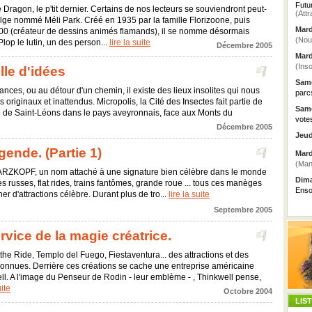
Futu
e Dragon, le p'tit dernier. Certains de nos lecteurs se souviendront peut-
(Attr
belge nommé Méli Park. Créé en 1935 par la famille Florizoone, puis
Mard
100 (créateur de dessins animés flamands), il se nomme désormais
(Nou
lop le lutin, un des person...
lire la suite
Décembre 2005
Mard
(Inso
lle d'idées
Same
nces, ou au détour d'un chemin, il existe des lieux insolites qui nous
parc
originaux et inattendus. Micropolis, la Cité des Insectes fait partie de
Same
ge de Saint-Léons dans le pays aveyronnais, face aux Monts du
vote
Décembre 2005
Jeud
ende. (Partie 1)
Mard
(Man
ARZKOPF, un nom attaché à une signature bien célèbre dans le monde
Dima
es russes, flat rides, trains fantômes, grande roue ... tous ces manèges
Enso
ner d'attractions célèbre. Durant plus de tro...
lire la suite
Septembre 2005
vice de la magie créatrice.
 the Ride, Templo del Fuego, Fiestaventura... des attractions et des
onnues. Derrière ces créations se cache une entreprise américaine
ll. A l'image du Penseur de Rodin - leur emblème - , Thinkwell pense,
uite
Octobre 2004
LIS