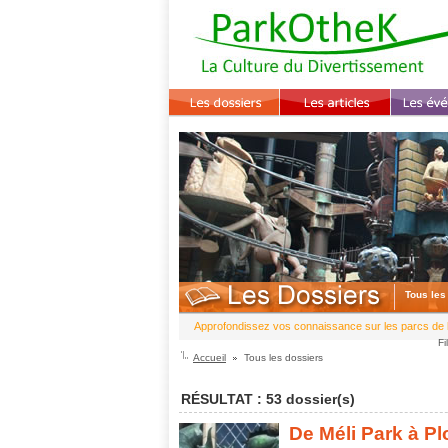
Tous les
Approfondissez vos connaissance sur les parcs de l
Fi
Accueil
Tous les dossiers
RÉSULTAT : 53 dossier(s)
De Méli Park à Pl