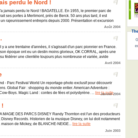
ais perdu le Nord !
a jamais perdu le Nord ! BAGATELLE. En 1955, le premier parc de
rait ses portes à Merlimont, près de Berck. 50 ans plus tard, il est
ert un rajeunissement entrepris depuis 2000. Présentation et excursion
Août 2004
Th
.
G
e
y a une trentaine d'années, il s'agissait d'un parc pionnier en France.
e son époque ont eu un destin moins glorieux, OK CORRAL, après une
 su fédérer une clientèle toujours plus nombreuse et variée, avide
Avril 2004
e
and - Parc Festival World Un reportage-photo exclusif pour découvrir
ns. Global Fair : shopping du monde entier. American Adventure :
ow-Boys. Magic Land : contes de fées et polystyrène. ...
lire la suite
Janvier 2004
 !
MAGIE DES PARCS DISNEY Randy Thornton est l'un des producteurs
lt Disney Records. Historien de la musique Disney, on lui doit notamment
e la maison de Mickey, de BLANCHE-NEIGE...
lire la suite
Juin 2003