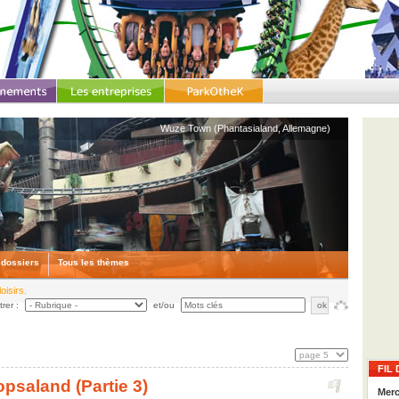
Wuze Town (Phantasialand, Allemagne)
 dossiers
Tous les thèmes
oisirs.
ltrer :
et/ou
FIL 
opsaland (Partie 3)
Merc