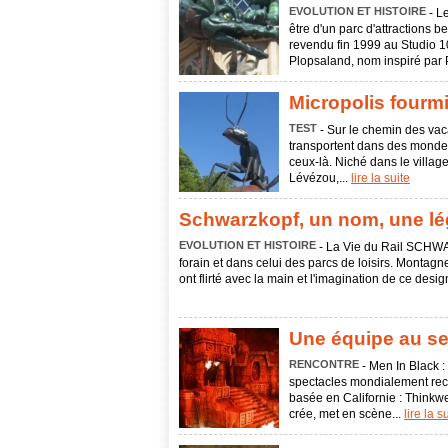
EVOLUTION ET HISTOIRE
- L
être d'un parc d'attractions 
revendu fin 1999 au Studio 
Plopsaland, nom inspiré par P
Micropolis fourmi
TEST
- Sur le chemin des vaca
transportent dans des mondes 
ceux-là. Niché dans le villa
Lévézou,...
lire la suite
Schwarzkopf, un nom, une lég
EVOLUTION ET HISTOIRE
- La Vie du Rail SCHW
forain et dans celui des parcs de loisirs. Montagn
ont flirté avec la main et l'imagination de ce desig
Une équipe au ser
RENCONTRE
- Men In Black :
spectacles mondialement rec
basée en Californie : Thinkwe
crée, met en scène...
lire la s