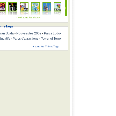
> voir tous les sites <
emeTags
ran Scala
-
Nouveautes 2009
-
Parcs Ludo-
ducatifs
-
Parcs d'attractions
-
Tower of Terror
+ tous les ThèmeTags