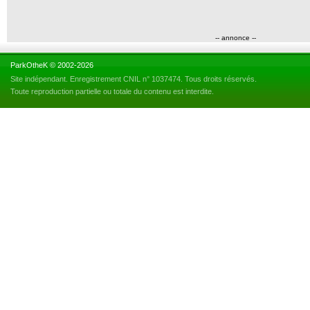
-- annonce --
ParkOtheK © 2002-2026
Site indépendant. Enregistrement CNIL n° 1037474. Tous droits réservés.
Toute reproduction partielle ou totale du contenu est interdite.