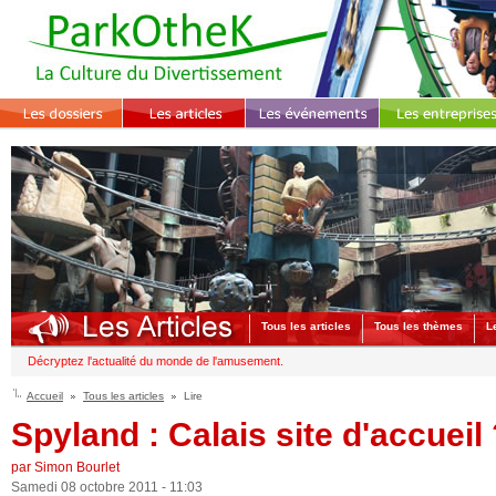
Tous les articles
Tous les thèmes
L
Décryptez l'actualité du monde de l'amusement.
Accueil
Tous les articles
Lire
Spyland : Calais site d'accueil
par Simon Bourlet
Samedi 08 octobre 2011 - 11:03