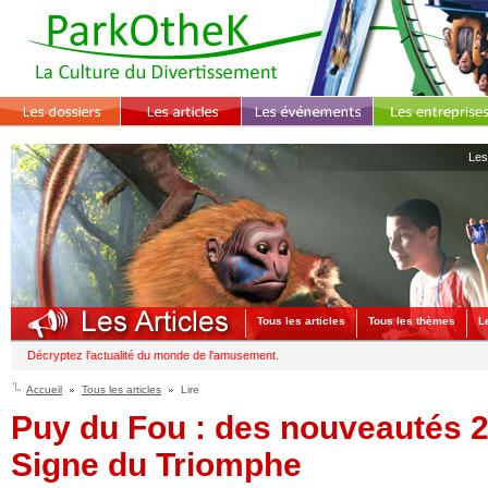
Les
Tous les articles
Tous les thèmes
L
Décryptez l'actualité du monde de l'amusement.
Accueil
Tous les articles
Lire
Puy du Fou : des nouveautés 2
Signe du Triomphe