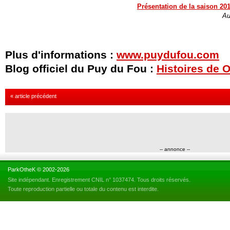
Présentation de la saison 20
Au
Plus d'informations :
www.puydufou.com
Blog officiel du Puy du Fou :
Histoires de 
« article précédent
-- annonce --
ParkOtheK © 2002-2026
Site indépendant. Enregistrement CNIL n° 1037474. Tous droits réservés.
Toute reproduction partielle ou totale du contenu est interdite.