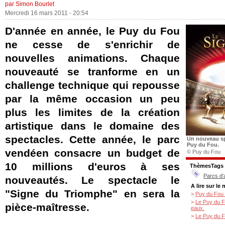
par Simon Bourlet
Mercredi 16 mars 2011 - 20:54
D'année en année, le Puy du Fou
ne cesse de s'enrichir de
nouvelles animations. Chaque
nouveauté se tranforme en un
challenge technique qui repousse
par la même occasion un peu
plus les limites de la création
artistique dans le domaine des
spectacles. Cette année, le parc
Un nouveau sp
Puy du Fou.
vendéen consacre un budget de
© Puy du Fou
10 millions d'euros à ses
ThèmesTags
Parcs d'
nouveautés. Le spectacle le
A lire sur le
"Signe du Triomphe" en sera la
>
Puy du Fou 
>
Le Puy du F
pièce-maîtresse.
eaux.
>
Le Puy du F